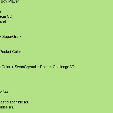
Boy Player
r
Mega CD
ive)
+ SuperGrafx
Pocket Color
olor + SwanCrystal + Pocket Challenge V2
M64).
 est disponible
ici
.
ibles
ici
.