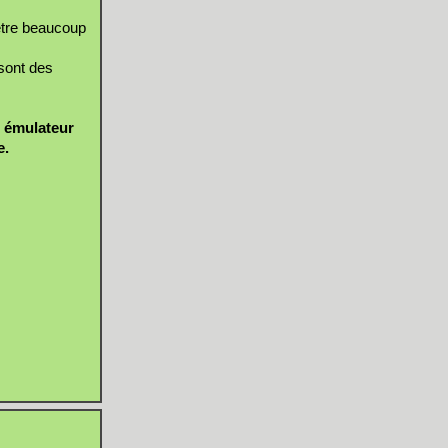
être beaucoup
sont des
e émulateur
e.