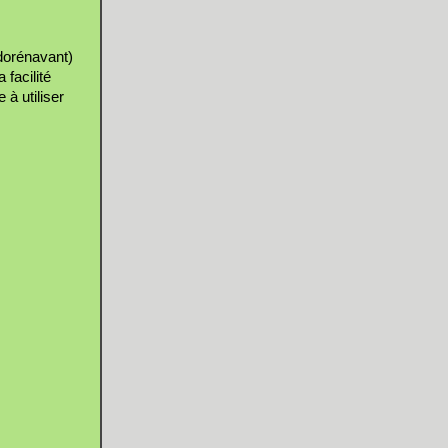
 dorénavant)
 facilité
 à utiliser