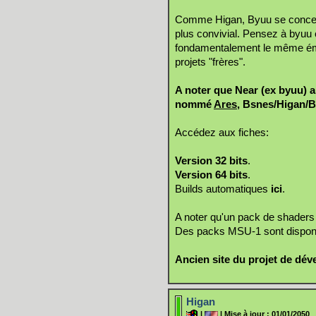
Comme Higan, Byuu se concentr
plus convivial. Pensez à byuu
fondamentalement le même émul
projets "frères".
A noter que Near (ex byuu) a
nommé
Ares
, Bsnes/Higan/B
Accédez aux fiches:
Version 32 bits
.
Version 64 bits
.
Builds automatiques
ici
.
A noter qu'un pack de shaders
Des packs MSU-1 sont dispon
Ancien site du projet de dé
Higan
|
| Mise à jour : 01/01/2050