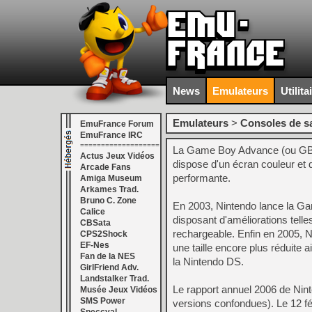
News
Emulateurs
Utilita
Emulateurs
>
Consoles de s
EmuFrance Forum
EmuFrance IRC
===================
La Game Boy Advance (ou GBA) 
Actus Jeux Vidéos
dispose d'un écran couleur et d'
Arcade Fans
performante.
Amiga Museum
Arkames Trad.
Bruno C. Zone
En 2003, Nintendo lance la G
Calice
disposant d'améliorations telles
CBSata
rechargeable. Enfin en 2005, N
CPS2Shock
EF-Nes
une taille encore plus réduite a
Fan de la NES
la Nintendo DS.
GirlFriend Adv.
Landstalker Trad.
Le rapport annuel 2006 de Nin
Musée Jeux Vidéos
SMS Power
versions confondues). Le 12 fé