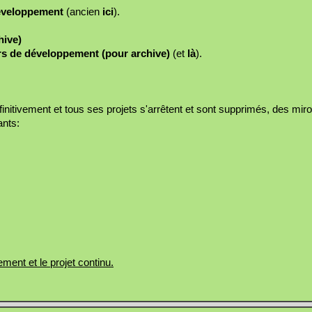
développement
(ancien
ici
).
hive)
urs de développement (pour archive)
(et
là
).
éfinitivement et tous ses projets s'arrêtent et sont supprimés, des mir
ants:
lement et le projet continu.