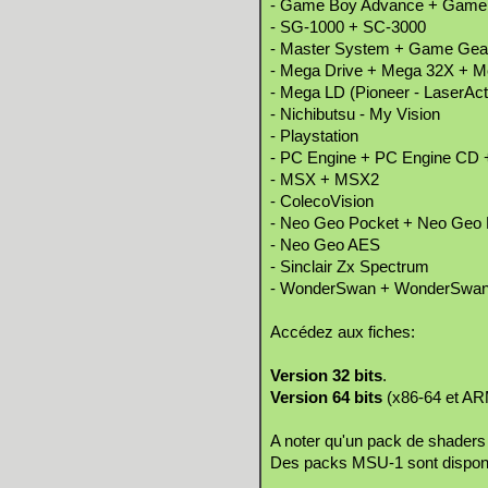
- Game Boy Advance + Game 
- SG-1000 + SC-3000
- Master System + Game Gea
- Mega Drive + Mega 32X + 
- Mega LD (Pioneer - LaserAct
- Nichibutsu - My Vision
- Playstation
- PC Engine + PC Engine CD 
- MSX + MSX2
- ColecoVision
- Neo Geo Pocket + Neo Geo 
- Neo Geo AES
- Sinclair Zx Spectrum
- WonderSwan + WonderSwan C
Accédez aux fiches:
Version 32 bits
.
Version 64 bits
(x86-64 et AR
A noter qu'un pack de shaders
Des packs MSU-1 sont dispon