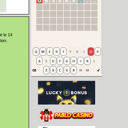
é le 14
ion.