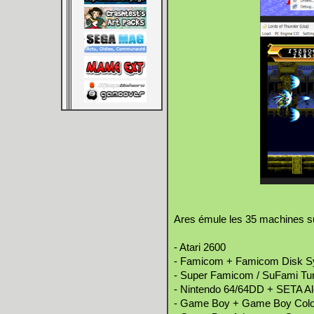
Ares émule les 35 machines s
- Atari 2600
- Famicom + Famicom Disk 
- Super Famicom / SuFami Tur
- Nintendo 64/64DD + SETA Al
- Game Boy + Game Boy Colo