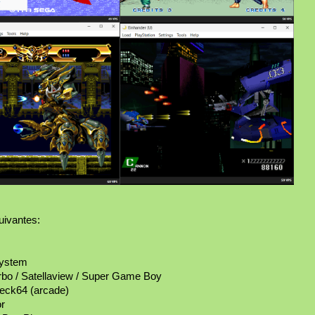
uivantes:
System
bo / Satellaview / Super Game Boy
eck64 (arcade)
r