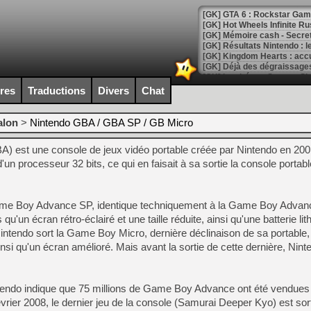
[GK] GTA 6 : Rockstar Games
[GK] Hot Wheels Infinite Rus
[GK] Mémoire cash - Secret 
[GK] Résultats Nintendo : 
[GK] Déjà des dégraissage
[Mo5] Brickboy cherche à r
ires
Traductions
Divers
Chat
[GK] Minecraft et ses « Gra
[GK] Beast of Reincarnation
alon
>
Nintendo GBA / GBA SP / GB Micro
[GK] Ubisoft : fin de parti
[GK] Mémoire cash - Metroid
est une console de jeux vidéo portable créée par Nintendo en 2001
[GK] Dan Houser (GTA) défe
[GK] Comment EA Sports FC
un processeur 32 bits, ce qui en faisait à sa sortie la console portabl
[GK] Crimson Moon : un Dark
[GK] Isle of Reveries : le j
[GK] Moonlighter 2 : The En
[GK] Capcom relance Monste
ame Boy Advance SP, identique techniquement à la Game Boy Advan
 qu'un écran rétro-éclairé et une taille réduite, ainsi qu'une batterie li
intendo sort la Game Boy Micro, dernière déclinaison de sa portable,
insi qu'un écran amélioré. Mais avant la sortie de cette dernière, Ninte
[Mo5] Deux inédits du Virtu
[GK] Le beat'em up The Walk
[GK] Endless Legend 2 : enf
tendo indique que 75 millions de Game Boy Advance ont été vendues 
vrier 2008, le dernier jeu de la console (Samurai Deeper Kyo) est sort