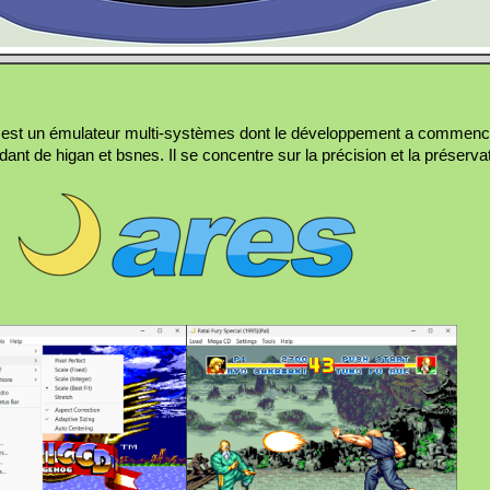
s est un émulateur multi-systèmes dont le développement a commenc
nt de higan et bsnes. Il se concentre sur la précision et la préservat