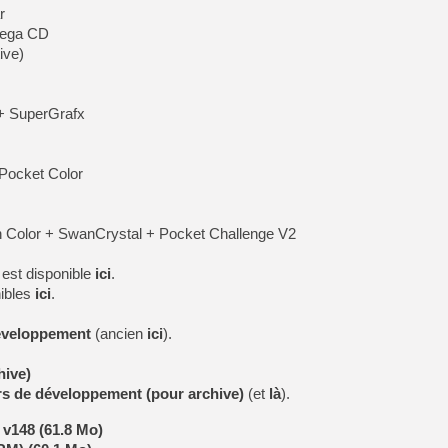
r
Mega CD
ive)
+ SuperGrafx
Pocket Color
olor + SwanCrystal + Pocket Challenge V2
 est disponible
ici
.
ibles
ici
.
développement
(ancien
ici
).
hive)
urs de développement (pour archive)
(et
là
).
 v148 (61.8 Mo)