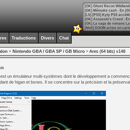
[Mo5] DOOM arrive en cart
[GK] Bethesda fête les 30 
[GK] Roblox : l'action en B
ires
Traductions
Divers
Chat
[GK] Agenda - GeForce NOW
alon
>
Nintendo GBA / GBA SP / GB Micro
>
Ares (64 bits) v148
[GK] Devolver Digital en a 
[LS] [PS5] ps5-y2jb-autolo
026
s est un émulateur multi-systèmes dont le développement a commenc
[GK] Pourquoi Marvel Tokon 
[GK] Test : Restory : Chill
nt de higan et bsnes. Il se concentre sur la précision et la préservat
[GK] GTA 6 : Rockstar Games
[GK] Hot Wheels Infinite Rus
[GK] Mémoire cash - Secret 
[GK] Résultats Nintendo : 
[GK] Déjà des dégraissage
[Mo5] Brickboy cherche à r
[GK] Minecraft et ses « Gra
[GK] Beast of Reincarnation