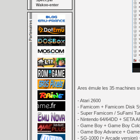
Speccyal
Wakoo-enter
Ares émule les 35 machines s
- Atari 2600
- Famicom + Famicom Disk 
- Super Famicom / SuFami Tur
- Nintendo 64/64DD + SETA Al
- Game Boy + Game Boy Colo
- Game Boy Advance + Game 
- SG-1000 (+ Arcade version)