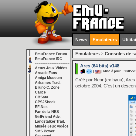
News
Emulateurs
Utilita
Emulateurs
>
Consoles de s
EmuFrance Forum
EmuFrance IRC
===================
Ares (64 bits) v148
Actus Jeux Vidéos
|
| Mise à jour : 30/05/2
Arcade Fans
Amiga Museum
Créé par Near (ex byuu), Are
Arkames Trad.
octobre 2004. C'est un descenda
Bruno C. Zone
Calice
CBSata
CPS2Shock
EF-Nes
Fan de la NES
GirlFriend Adv.
Landstalker Trad.
Musée Jeux Vidéos
SMS Power