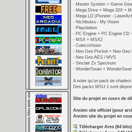
- Master System + Game Gea
- Mega Drive + Mega 32X + 
- Mega LD (Pioneer - LaserAct
- Nichibutsu - My Vision
- Playstation
- PC Engine + PC Engine CD 
- MSX + MSX2
- ColecoVision
- Neo Geo Pocket + Neo Geo 
- Neo Geo AES / MVS
- Sinclair Zx Spectrum
- WonderSwan + WonderSwan C
A noter qu'un pack de shaders
Des packs MSU-1 sont dispon
Site du projet en cours de 
Ancien site officiel (pour arc
Ancien site du projet en co
Télécharger Ares (64 bits)