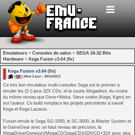
Emulateurs
>
Consoles de salon
>
SEGA 16-32 Bits
Hardware
>
Kega Fusion v3.64 (fix)
Kega Fusion v3.64 (fix)
|
| Mise à jour : 30/12/2012
Ce très bon émulateur multi-consoles Sega est le premier à
émuler les (5 !) jeux 32X CDs, et la souris Megadrive. Au moins
du même niveau que Gens+Meka. Steve snake (Kega, Kgen) en
est l'auteur. Ce build remplace les projets précédents à savoir
Kega et Kega Lazarus.
Fusion émule le Sega SG-1000, le SC-3000, la Master System et
la GameGear avec un haut niveau de précision, la
MegaDrive(Genesis)/MegaCD(SegaCD)/32X/CD+32X avec plus