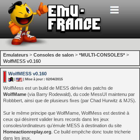
Emulateurs
>
Consoles de salon
>
*MULTI-CONSOLES*
>
WolfMESS v0.160
WolfMESS v0.160
|
| Mise à jour : 02/04/2015
WolfMess est un build de MESS dérivé des patchs de
WolfMame
(via Barry Rodewald), du code MessUI maintenu par
Robbbert, ainsi que de plusieurs fixes (par Chad Hurwitz & MJS).
Sur le même principe que WolfMame, WolfMess est destiné à
ceux qui désirent valider leurs records dans les jeux
consoles/ordinateurs qu'émule MESS à destination du site
Homeactionreplay.org
. Ce build empêche donc toute tricherie
dans les jeux.