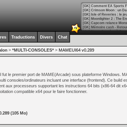
[GK] Comment EA Sports FC
[GK] Crimson Moon : un Dark
[GK] Isle of Reveries : le j
[GK] Moonlighter 2 : The En
[GK] Capcom relance Monste
ires
Traductions
Divers
Chat
[Mo5] Deux inédits du Virtu
[GK] Le beat'em up The Walk
alon
>
*MULTI-CONSOLES*
>
MAMEUI64 v0.289
[GK] Endless Legend 2 : enf
l fut le premier port de MAME(Arcade) sous plateforme Windows. 
[LS] [PS5] Le WebKit Userl
lti consoles/ordinateurs incluant une interface (frontend). Ce build e
t aux processeurs supportant les instructions 64 bits (x86-64 dit x64)
tation compatible x64 pour le faire fonctionner.
[GK] Oubliez Crazy Taxi, S
[LS] [Switch] NSZ 5.0.0 es
[GK] No More Room in Hell 2
.289 (105 Mo)
[GK] Un chatbot Atelier Ryz
[GK] Mémoire cash - Splatte