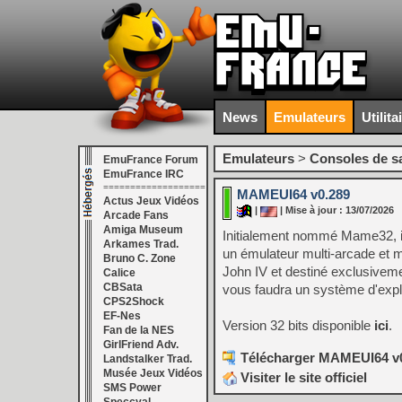
News
Emulateurs
Utilita
Emulateurs
>
Consoles de s
EmuFrance Forum
EmuFrance IRC
===================
MAMEUI64 v0.289
Actus Jeux Vidéos
|
| Mise à jour : 13/07/2026
Arcade Fans
Amiga Museum
Initialement nommé Mame32, i
Arkames Trad.
un émulateur multi-arcade et mu
Bruno C. Zone
John IV et destiné exclusivemen
Calice
CBSata
vous faudra un système d'exploi
CPS2Shock
EF-Nes
Version 32 bits disponible
ici
.
Fan de la NES
GirlFriend Adv.
Télécharger MAMEUI64 v0
Landstalker Trad.
Musée Jeux Vidéos
Visiter le site officiel
SMS Power