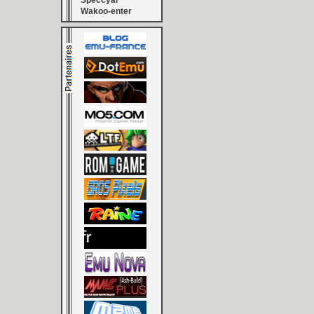
Speccyal
Wakoo-enter