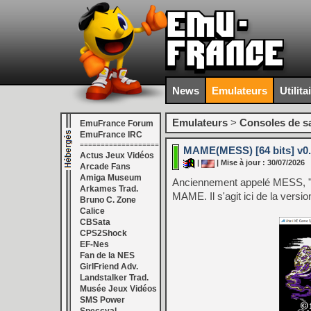
News
Emulateurs
Utilita
Emulateurs
>
Consoles de s
EmuFrance Forum
EmuFrance IRC
===================
MAME(MESS) [64 bits] v0
Actus Jeux Vidéos
|
| Mise à jour : 30/07/2026
Arcade Fans
Amiga Museum
Anciennement appelé MESS, "
Arkames Trad.
MAME. Il s'agit ici de la versi
Bruno C. Zone
Calice
CBSata
CPS2Shock
EF-Nes
Fan de la NES
GirlFriend Adv.
Landstalker Trad.
Musée Jeux Vidéos
SMS Power