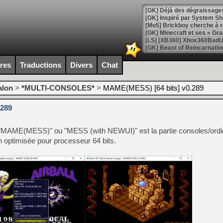
[GK] Déjà des dégraissage
[Mo5] Brickboy cherche à r
[GK] Minecraft et ses « Gra
[GK] Beast of Reincarnation
[GK] Ubisoft : fin de parti
[GK] Mémoire cash - Metroid
ires
Traductions
Divers
Chat
[GK] Dan Houser (GTA) défe
[GK] Comment EA Sports FC
[GK] Crimson Moon : un Dark
alon
>
*MULTI-CONSOLES*
>
MAME(MESS) [64 bits] v0.289
[GK] Isle of Reveries : le j
[GK] Moonlighter 2 : The En
.289
[GK] Capcom relance Monste
MAME(MESS)" ou "MESS (with NEWUI)" est la partie consoles/ordi
on optimisée pour processeur 64 bits.
[Mo5] Deux inédits du Virtu
[GK] Le beat'em up The Walk
[GK] Endless Legend 2 : enf
[LS] [PS5] Le WebKit Userl