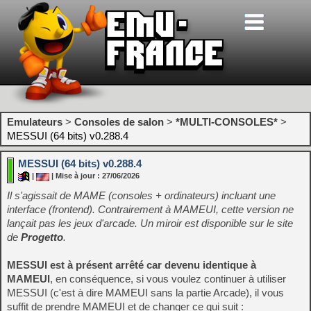
Emulateurs
>
Consoles de salon
>
*MULTI-CONSOLES*
>
MESSUI (64 bits) v0.288.4
MESSUI (64 bits) v0.288.4
|
| Mise à jour : 27/06/2026
Il s'agissait de MAME (consoles + ordinateurs) incluant une
interface (frontend). Contrairement à MAMEUI, cette version ne
lançait pas les jeux d'arcade. Un miroir est disponible sur le site
de
Progetto
.
MESSUI est à présent arrêté car devenu identique à
MAMEUI
, en conséquence, si vous voulez continuer à utiliser
MESSUI (c'est à dire MAMEUI sans la partie Arcade), il vous
suffit de prendre MAMEUI et de changer ce qui suit :