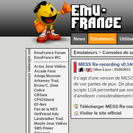
News
Emulateurs
Utilita
Emulateurs
>
Consoles de s
EmuFrance Forum
EmuFrance IRC
===================
MESS Re-recording v0.144
Actus Jeux Vidéos
|
| Mise à jour : 01/05/2013
Arcade Fans
Amiga Museum
Il s'agit d'une version de ME
Arkames Trad.
de vos parties de jeux. De pl
Bruno C. Zone
scripts LUA permettant par exe
Calice
CBSata
d'améliorer considérablement 
CPS2Shock
EF-Nes
Télécharger MESS Re-reco
Fan de la NES
Visiter le site officiel
GirlFriend Adv.
Landstalker Trad.
Musée Jeux Vidéos
SMS Power