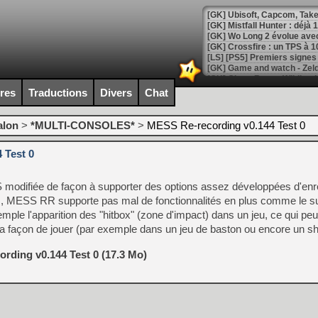
[GK] Mistfall Hunter : déjà 
[GK] Wo Long 2 évolue avec
[GK] Crossfire : un TPS à 100
[LS] [PS5] Premiers signes 
ires
Traductions
Divers
Chat
[Mo5] DOOM arrive en cart
alon
>
*MULTI-CONSOLES*
>
MESS Re-recording v0.144 Test 0
[GK] Bethesda fête les 30 
[GK] Roblox : l'action en B
 Test 0
[GK] Agenda - GeForce NOW
SS modifiée de façon à supporter des options assez développées d'en
[GK] Devolver Digital en a 
us, MESS RR supporte pas mal de fonctionnalités en plus comme le s
mple l'apparition des "hitbox" (zone d'impact) dans un jeu, ce qui pe
[LS] [PS5] ps5-y2jb-autolo
la façon de jouer (par exemple dans un jeu de baston ou encore un s
[GK] Pourquoi Marvel Tokon 
[GK] Test : Restory : Chill
rding v0.144 Test 0 (17.3 Mo)
[GK] GTA 6 : Rockstar Games
[GK] Hot Wheels Infinite Rus
[GK] Mémoire cash - Secret 
[GK] Résultats Nintendo : 
[GK] Déjà des dégraissage