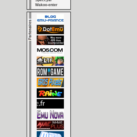
Speccyal
Wakoo-enter