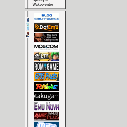
Speccyal
Wakoo-enter