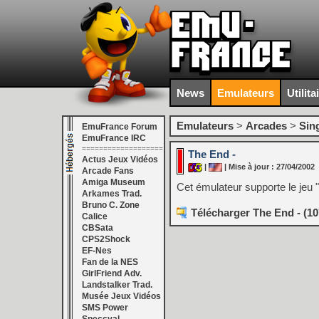
News
Emulateurs
Utilita
Emulateurs
>
Arcades
>
Sin
EmuFrance Forum
EmuFrance IRC
===================
The End -
Actus Jeux Vidéos
|
| Mise à jour : 27/04/2002
Arcade Fans
Amiga Museum
Cet émulateur supporte le jeu "
Arkames Trad.
Bruno C. Zone
Télécharger The End - (10
Calice
CBSata
CPS2Shock
EF-Nes
Fan de la NES
GirlFriend Adv.
Landstalker Trad.
Musée Jeux Vidéos
SMS Power