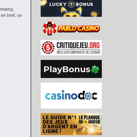
winamp.
n bref, un