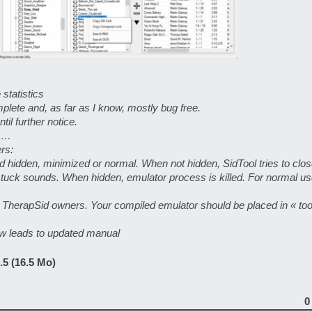
tatistics
plete and, as far as I know, mostly bug free.
il further notice.
as…
rs:
 hidden, minimized or normal. When not hidden, SidTool tries to clos
stuck sounds. When hidden, emulator process is killed. For normal us
r TherapSid owners. Your compiled emulator should be placed in « to
w leads to updated manual
.5 (16.5 Mo)
0