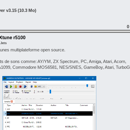
er v3.15 (10.3 Mo)
0
Xtune r5100
 Jets
tunes multiplateforme open source.
rmats de sons comme: AY/YM, ZX Spectrum, PC, Amiga, Atari, Acorn,
A1099, Commodore MOS6581, NES/SNES, GameBoy, Atari, TurboGra