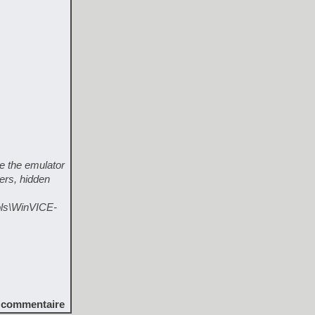
e the emulator
ers, hidden
ols\WinVICE-
commentaire