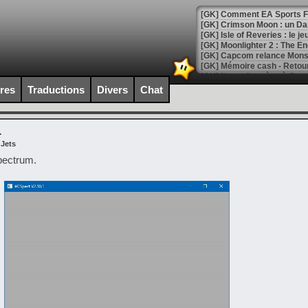
[GK] Crimson Moon : un Dark
[GK] Isle of Reveries : le j
[GK] Moonlighter 2 : The En
[GK] Capcom relance Monste
ires
Traductions
Divers
Chat
[Mo5] Deux inédits du Virtu
[GK] Le beat'em up The Walk
[GK] Endless Legend 2 : enf
1
 Jets
pectrum.
[LS] [PS5] Le WebKit Userl
[GK] Oubliez Crazy Taxi, S
[LS] [Switch] NSZ 5.0.0 es
[GK] No More Room in Hell 2
[GK] Un chatbot Atelier Ryz
[GK] Mémoire cash - Splatte
[GK] Nvidia : le prix des 