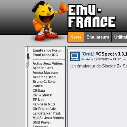
News
Emulateurs
Utilita
EmuFrance Forum
[Ordi.]
#CSpect v3.3.
EmuFrance IRC
===================
Posté le
17/07/2026
à
21:17
par
Actus Jeux Vidéos
Un émulateur de Sinclair Zx S
Arcade Fans
Amiga Museum
Arkames Trad.
Bruno C. Zone
Calice
CBSata
CPS2Shock
EF-Nes
Fan de la NES
GirlFriend Adv.
Landstalker Trad.
Musée Jeux Vidéos
SMS Power