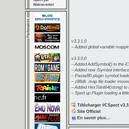
Speccyal
Wakoo-enter
v3.3.1.0
– Added global variable mappin
v3.3.0.0
– Added AddSymbol() to the iC
– Added new iSymbol interface 
– Pasta/80 plugin symbol load
– z88dk .map file loader move
– Added HexToInt64(string) to 
– Sped up Plugin loading a littl
Télécharger #CSpect v3.3.
Site Officiel
En savoir plus…