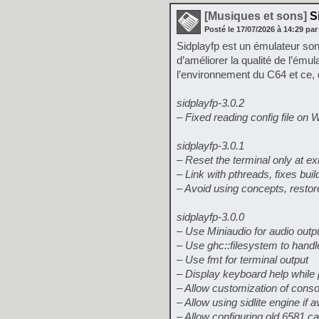
[Musiques et sons]
Si
Posté le
17/07/2026
à
14:29
par
Sidplayfp est un émulateur so
d’améliorer la qualité de l’ému
l’environnement du C64 et ce, 
sidplayfp-3.0.2
– Fixed reading config file on
sidplayfp-3.0.1
– Reset the terminal only at ex
– Link with pthreads, fixes bui
– Avoid using concepts, restor
sidplayfp-3.0.0
– Use Miniaudio for audio outp
– Use ghc::filesystem to handl
– Use fmt for terminal output
– Display keyboard help while 
– Allow customization of conso
– Allow using sidlite engine if a
– Allow configuring old 6581 ca