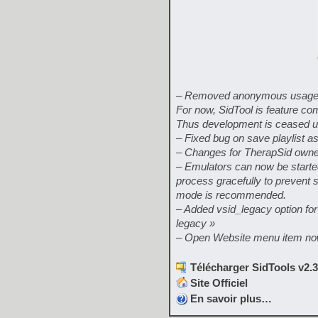
– Removed anonymous usage s
For now, SidTool is feature com
Thus development is ceased unt
– Fixed bug on save playlist 
– Changes for TherapSid owne
– Emulators can now be started
process gracefully to prevent 
mode is recommended.
– Added vsid_legacy option fo
legacy »
– Open Website menu item no
Télécharger SidTools v2.3
Site Officiel
En savoir plus…