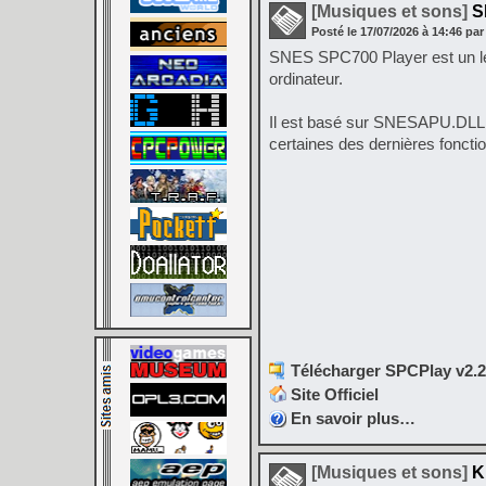
[Musiques et sons]
SP
Posté le
17/07/2026
à
14:46
par
SNES SPC700 Player est un le
ordinateur.
Il est basé sur SNESAPU.DLL v2.
certaines des dernières fonctio
Télécharger SPCPlay v2.21
Site Officiel
En savoir plus…
[Musiques et sons]
Kb