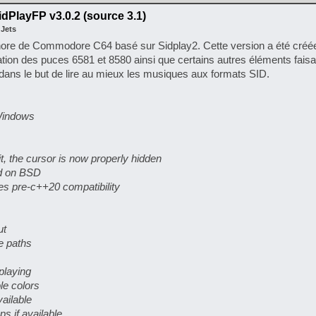
dPlayFP v3.0.2 (source 3.1)
 Jets
nore de Commodore C64 basé sur Sidplay2. Cette version a été créée
lation des puces 6581 et 8580 ainsi que certains autres éléments faisa
dans le but de lire au mieux les musiques aux formats SID.
 Windows
it, the cursor is now properly hidden
ld on BSD
es pre-c++20 compatibility
ut
e paths
playing
le colors
vailable
ps if available