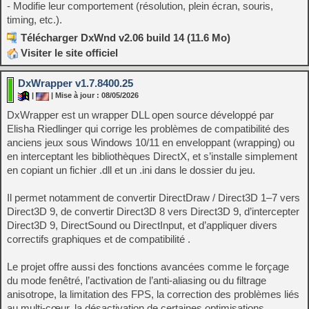
- Modifie leur comportement (résolution, plein écran, souris,
timing, etc.).
Télécharger DxWnd v2.06 build 14 (11.6 Mo)
Visiter le site officiel
DxWrapper v1.7.8400.25
|
| Mise à jour : 08/05/2026
DxWrapper est un wrapper DLL open source développé par
Elisha Riedlinger qui corrige les problèmes de compatibilité des
anciens jeux sous Windows 10/11 en enveloppant (wrapping) ou
en interceptant les bibliothèques DirectX, et s’installe simplement
en copiant un fichier .dll et un .ini dans le dossier du jeu.
Il permet notamment de convertir DirectDraw / Direct3D 1–7 vers
Direct3D 9, de convertir Direct3D 8 vers Direct3D 9, d’intercepter
Direct3D 9, DirectSound ou DirectInput, et d’appliquer divers
correctifs graphiques et de compatibilité .
Le projet offre aussi des fonctions avancées comme le forçage
du mode fenêtré, l’activation de l’anti-aliasing ou du filtrage
anisotrope, la limitation des FPS, la correction des problèmes liés
au multi-cœur, la désactivation de certaines optimisations