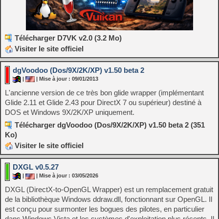
Télécharger D7VK v2.0 (3.2 Mo)
Visiter le site officiel
dgVoodoo (Dos/9X/2K/XP) v1.50 beta 2
|
| Mise à jour : 09/01/2013
L'ancienne version de ce très bon glide wrapper (implémentant
Glide 2.11 et Glide 2.43 pour DirectX 7 ou supérieur) destiné à
DOS et Windows 9X/2K/XP uniquement.
Télécharger dgVoodoo (Dos/9X/2K/XP) v1.50 beta 2 (351
Ko)
Visiter le site officiel
DXGL v0.5.27
|
| Mise à jour : 03/05/2026
DXGL (DirectX-to-OpenGL Wrapper) est un remplacement gratuit
de la bibliothèque Windows ddraw.dll, fonctionnant sur OpenGL. Il
est conçu pour surmonter les bogues des pilotes, en particulier
dans Windows Vista et les systèmes d'exploitation plus récents. Il