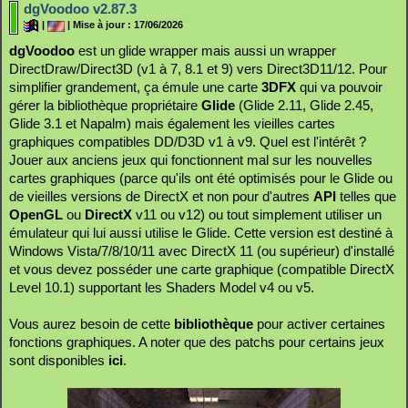
dgVoodoo v2.87.3
|
| Mise à jour : 17/06/2026
dgVoodoo
est un glide wrapper mais aussi un wrapper
DirectDraw/Direct3D (v1 à 7, 8.1 et 9) vers Direct3D11/12. Pour
simplifier grandement, ça émule une carte
3DFX
qui va pouvoir
gérer la bibliothèque propriétaire
Glide
(Glide 2.11, Glide 2.45,
Glide 3.1 et Napalm) mais également les vieilles cartes
graphiques compatibles DD/D3D v1 à v9. Quel est l'intérêt ?
Jouer aux anciens jeux qui fonctionnent mal sur les nouvelles
cartes graphiques (parce qu'ils ont été optimisés pour le Glide ou
de vieilles versions de DirectX et non pour d'autres
API
telles que
OpenGL
ou
DirectX
v11 ou v12) ou tout simplement utiliser un
émulateur qui lui aussi utilise le Glide. Cette version est destiné à
Windows Vista/7/8/10/11 avec DirectX 11 (ou supérieur) d'installé
et vous devez posséder une carte graphique (compatible DirectX
Level 10.1) supportant les Shaders Model v4 ou v5.
Vous aurez besoin de cette
bibliothèque
pour activer certaines
fonctions graphiques. A noter que des patchs pour certains jeux
sont disponibles
ici
.