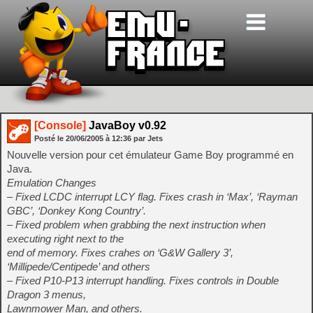
[Console]
JavaBoy v0.92
Posté le
20/06/2005
à
12:36
par Jets
Nouvelle version pour cet émulateur Game Boy programmé en
Java.
Emulation Changes
– Fixed LCDC interrupt LCY flag. Fixes crash in ‘Max’, ‘Rayman
GBC’, ‘Donkey Kong Country’.
– Fixed problem when grabbing the next instruction when
executing right next to the
end of memory. Fixes crahes on ‘G&W Gallery 3’,
‘Millipede/Centipede’ and others
– Fixed P10-P13 interrupt handling. Fixes controls in Double
Dragon 3 menus,
Lawnmower Man, and others.