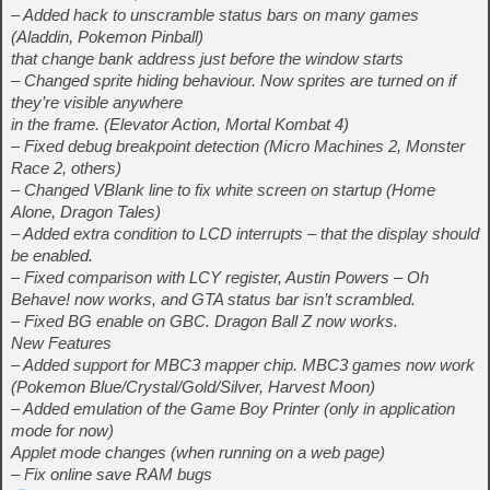
– Added hack to unscramble status bars on many games
(Aladdin, Pokemon Pinball)
that change bank address just before the window starts
– Changed sprite hiding behaviour. Now sprites are turned on if
they’re visible anywhere
in the frame. (Elevator Action, Mortal Kombat 4)
– Fixed debug breakpoint detection (Micro Machines 2, Monster
Race 2, others)
– Changed VBlank line to fix white screen on startup (Home
Alone, Dragon Tales)
– Added extra condition to LCD interrupts – that the display should
be enabled.
– Fixed comparison with LCY register, Austin Powers – Oh
Behave! now works, and GTA status bar isn’t scrambled.
– Fixed BG enable on GBC. Dragon Ball Z now works.
New Features
– Added support for MBC3 mapper chip. MBC3 games now work
(Pokemon Blue/Crystal/Gold/Silver, Harvest Moon)
– Added emulation of the Game Boy Printer (only in application
mode for now)
Applet mode changes (when running on a web page)
– Fix online save RAM bugs