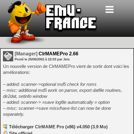
[Manager]
ClrMAMEPro 2.66
Posté le
25/06/2002
à
22:03
par Jets
Un nouvelle version de ClrMAMEPro vient de sortir dont voici les
améliorations:
– added: scanner->optional md5 check for roms
– misc: additional md5 work on parser, export datfile routines,
dir2dat, setinfo window
– added: scanner-> »save logfile automatically » option
– misc: scanner->save miss/have-list can now be done
separately.
Télécharger ClrMAME Pro (x86) v4.050 (3.9 Mo)
Site officiel