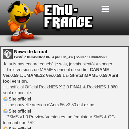
News de la nuit
Posté le
01/04/2002
à
04:04
par Eric_Aw
| Source :
Emulation9
Je suis pas encore couché je sais, je vais bientôt y songer.
– Trois versions de MAME viennent de sortir :
CANAME
Ver.0.59.1
,
JMAME32 Ver.0.59.1
&
StretchMAME 0.59 April
fool version
.
– Unofficial Official RockNES X 2.0 FINAL & RockNES 1.960
sont disponible.
Site officiel
– Une nouvelle version d’Anex86 v2.50 est dispo.
Site officiel
– PSMS v1.0 Preview Version est un émulateur SMS & GG
tournant sur PS2
Site officiel