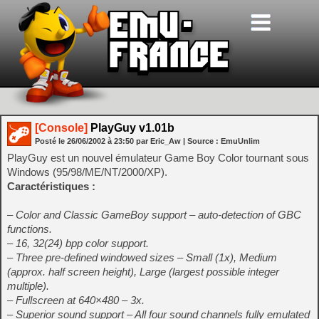
[Console]
PlayGuy v1.01b
Posté le
26/06/2002
à
23:50
par Eric_Aw
| Source :
EmuUnlim
PlayGuy est un nouvel émulateur Game Boy Color tournant sous
Windows (95/98/ME/NT/2000/XP).
Caractéristiques :
– Color and Classic GameBoy support – auto-detection of GBC
functions.
– 16, 32(24) bpp color support.
– Three pre-defined windowed sizes – Small (1x), Medium
(approx. half screen height), Large (largest possible integer
multiple).
– Fullscreen at 640×480 – 3x.
– Superior sound support – All four sound channels fully emulated