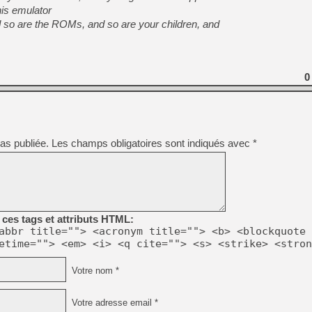
[GK] Moonlighter 2 : The En
his emulator
[GK] Capcom relance Monste
d so are the ROMs, and so are your children, and
[GK] Le beat'em up The Walk
0
[GK] Endless Legend 2 : enf
[LS] [PS5] Le WebKit Userl
as publiée.
Les champs obligatoires sont indiqués avec
*
[GK] Oubliez Crazy Taxi, S
[LS] [Switch] NSZ 5.0.0 es
ces tags et attributs HTML:
abbr title=""> <acronym title=""> <b> <blockquote 
etime=""> <em> <i> <q cite=""> <s> <strike> <stron
Votre nom *
Votre adresse email *