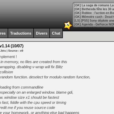
[GK] Bethesda fête les 30 
[GK] Roblox : l'action en B
[GK] Agenda - GeForce NOW
[GK] Devolver Digital en a 
ires
Traductions
Divers
Chat
[LS] [PS5] ps5-y2jb-autolo
v1.14 (10/07)
[GK] Pourquoi Marvel Tokon 
 Jets
| Source :
e9
[GK] Test : Restory : Chill
[GK] GTA 6 : Rockstar Games
mplement !
[GK] Hot Wheels Infinite Rus
 in memory, no files are created from this
[GK] Mémoire cash - Secret 
apping. disabling v-wrap will fix Blitz
[GK] Résultats Nintendo : 
ollision
[GK] Déjà des dégraissage
dom function. deselect for modulo random function,
[GK] Minecraft et ses « Gra
loading from commandline
[GK] Beast of Reincarnation
 especially on an enlarged window. blame gdi,
[GK] Ubisoft : fin de parti
w. window size x1 should be fastest
[GK] Mémoire cash - Metroid
[GK] Dan Houser (GTA) défe
 fast, fiddle with the cpu speed or timing
[GK] Comment EA Sports FC
redit me if you reuse source code
[GK] Crimson Moon : un Dark
ate your homework, or anything else bad happens
[GK] Isle of Reveries : le j