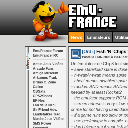
News
Emulateurs
Utilita
EmuFrance Forum
[Ordi.]
Fish ‘N’ Chips 
EmuFrance IRC
Posté le
17/07/2005
à
10:47
par
===================
Un émulateur de Chip8 tout si
Actus Jeux Vidéos
Arcade Fans
– save state/load state is done
Amiga Museum
– h-wrap/v-wrap means sprite wr
Arkames Trad.
– cheat means disabled sprite c
Bruno C. Zone
– random AND means ANDed ran
Calice
CBSata
needed by at least Rocket2
CPS2Shock
– the emulator supports ROM 
EF-Nes
– screen refresh is very slow,
Fan de la NES
or me for not having used ddra
GirlFriend Adv.
Landstalker Trad.
– if a game runs too slow or too
Musée Jeux Vidéos
– use gcc/mingw to compile. c
SMS Power
– don’t blame me if your fish 