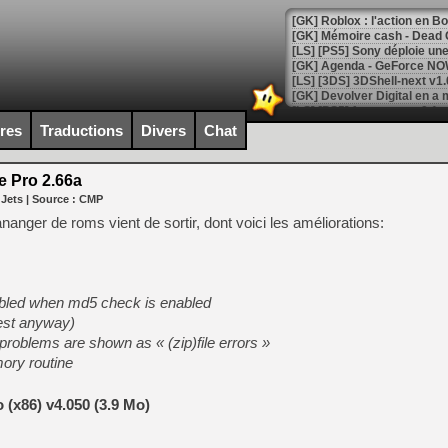
[GK] Roblox : l'action en B
[GK] Agenda - GeForce NOW
[GK] Devolver Digital en a 
[LS] [PS5] ps5-y2jb-autolo
ires
Traductions
Divers
Chat
[GK] Pourquoi Marvel Tokon 
[GK] Test : Restory : Chill
 Pro 2.66a
[GK] GTA 6 : Rockstar Games
 Jets
| Source :
CMP
[GK] Hot Wheels Infinite Rus
[GK] Mémoire cash - Secret 
anger de roms vient de sortir, dont voici les améliorations:
[GK] Résultats Nintendo : 
[GK] Déjà des dégraissage
[Mo5] Brickboy cherche à r
isabled when md5 check is enabled
[GK] Minecraft et ses « Gra
 test anyway)
[GK] Beast of Reincarnation
roblems are shown as « (zip)file errors »
[GK] Ubisoft : fin de parti
ory routine
[GK] Mémoire cash - Metroid
[GK] Dan Houser (GTA) défe
[GK] Comment EA Sports FC
(x86) v4.050 (3.9 Mo)
[GK] Crimson Moon : un Dark
[GK] Isle of Reveries : le j
[GK] Moonlighter 2 : The En