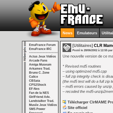
News
Emulateurs
Utilita
EmuFrance Forum
[Utilitaires]
CLR Mame
EmuFrance IRC
Posté le
28/06/2002
à
12:55
par
===================
Une nouvelle version de ce man
Actus Jeux Vidéos
Arcade Fans
Amiga Museum
* Revised md5 routines
Arkames Trad.
– using optimized md5.cpp
Bruno C. Zone
– full zip integrity check is d
Calice
CBSata
(the md5 test will do a full zip
CPS2Shock
– md5 errors caused by unzip p
EF-Nes
– recoded the md5-unzip2mem
Fan de la NES
GirlFriend Adv.
Landstalker Trad.
Télécharger ClrMAME Pro 
Musée Jeux Vidéos
Site officiel
SMS Power