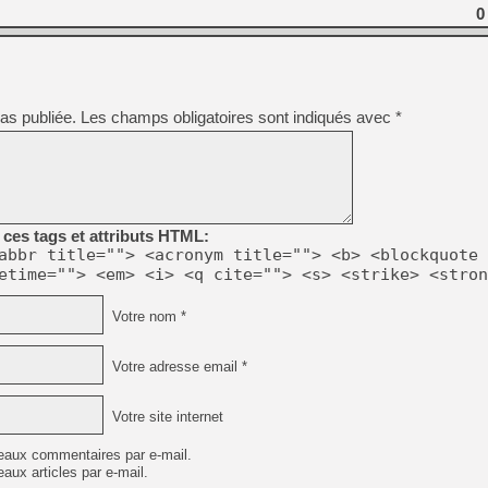
[GK] Capcom relance Monste
0
[Mo5] Deux inédits du Virtu
[GK] Le beat'em up The Walk
as publiée.
Les champs obligatoires sont indiqués avec
*
[GK] Endless Legend 2 : enf
[LS] [PS5] Le WebKit Userl
ces tags et attributs HTML:
abbr title=""> <acronym title=""> <b> <blockquote 
[GK] Oubliez Crazy Taxi, S
etime=""> <em> <i> <q cite=""> <s> <strike> <stron
[LS] [Switch] NSZ 5.0.0 es
Votre nom *
[GK] Bethesda fête les 30 
Votre adresse email *
Votre site internet
eaux commentaires par e-mail.
aux articles par e-mail.