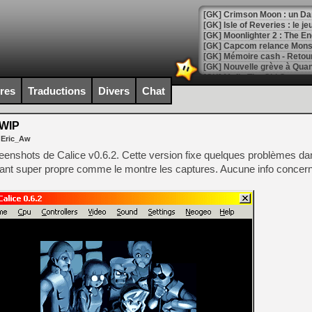
[GK] Crimson Moon : un Dark
[GK] Isle of Reveries : le j
[GK] Moonlighter 2 : The En
[GK] Capcom relance Monste
ires
Traductions
Divers
Chat
[Mo5] Deux inédits du Virtu
[GK] Le beat'em up The Walk
 WIP
[GK] Endless Legend 2 : enf
 Eric_Aw
enshots de Calice v0.6.2. Cette version fixe quelques problèmes dan
nant super propre comme le montre les captures. Aucune info concer
[LS] [PS5] Le WebKit Userl
[GK] Oubliez Crazy Taxi, S
[LS] [Switch] NSZ 5.0.0 es
[GK] No More Room in Hell 2
[GK] Un chatbot Atelier Ryz
[GK] Mémoire cash - Splatte
[GK] Nvidia : le prix des 