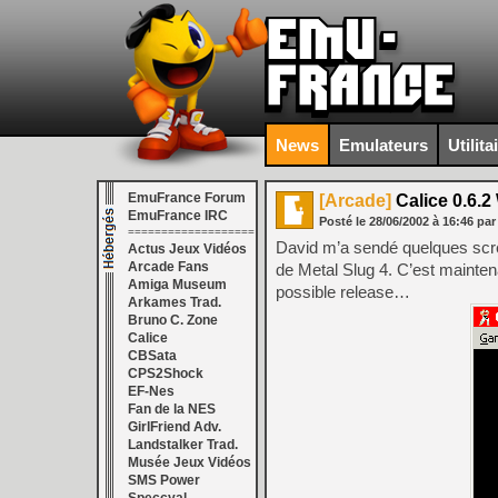
News
Emulateurs
Utilita
EmuFrance Forum
[Arcade]
Calice 0.6.2
EmuFrance IRC
Posté le
28/06/2002
à
16:46
par
===================
David m’a sendé quelques scre
Actus Jeux Vidéos
Arcade Fans
de Metal Slug 4. C’est mainte
Amiga Museum
possible release…
Arkames Trad.
Bruno C. Zone
Calice
CBSata
CPS2Shock
EF-Nes
Fan de la NES
GirlFriend Adv.
Landstalker Trad.
Musée Jeux Vidéos
SMS Power