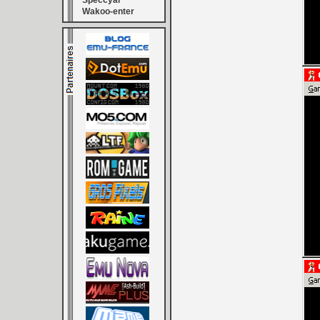
Speccyal
Wakoo-enter