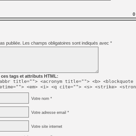
0
as publiée.
Les champs obligatoires sont indiqués avec
*
ces tags et attributs HTML:
abbr title=""> <acronym title=""> <b> <blockquote 
etime=""> <em> <i> <q cite=""> <s> <strike> <stron
Votre nom *
Votre adresse email *
Votre site internet