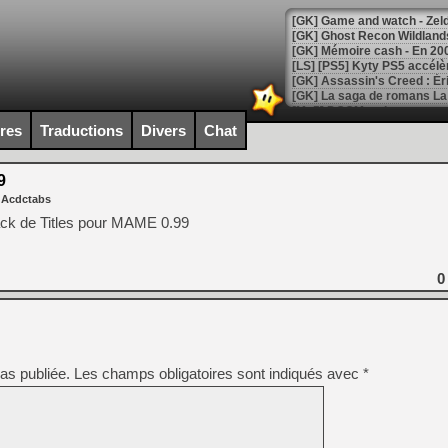
[Mo5] DOOM arrive en cart
[GK] Bethesda fête les 30 
ires
Traductions
Divers
Chat
[GK] Roblox : l'action en B
9
[GK] Agenda - GeForce NOW
 Acdctabs
[GK] Devolver Digital en a 
pack de Titles pour MAME 0.99
[LS] [PS5] ps5-y2jb-autolo
[GK] Pourquoi Marvel Tokon 
0
[GK] Test : Restory : Chill
[GK] GTA 6 : Rockstar Games
[GK] Hot Wheels Infinite Rus
[GK] Mémoire cash - Secret 
[GK] Résultats Nintendo : 
as publiée.
Les champs obligatoires sont indiqués avec
*
[GK] Déjà des dégraissage
[Mo5] Brickboy cherche à r
[GK] Minecraft et ses « Gra