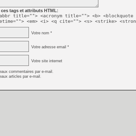
[GK] Beast of Reincarnation
[GK] Ubisoft : fin de parti
ces tags et attributs HTML:
[GK] Mémoire cash - Metroid
abbr title=""> <acronym title=""> <b> <blockquote 
[GK] Dan Houser (GTA) défe
etime=""> <em> <i> <q cite=""> <s> <strike> <stron
[GK] Comment EA Sports FC
[GK] Crimson Moon : un Dark
[GK] Isle of Reveries : le j
Votre nom *
[GK] Moonlighter 2 : The En
[GK] Capcom relance Monste
Votre adresse email *
Votre site internet
[Mo5] Deux inédits du Virtu
[GK] Le beat'em up The Walk
eaux commentaires par e-mail.
[GK] Endless Legend 2 : enf
aux articles par e-mail.
[LS] [PS5] Premiers signes 