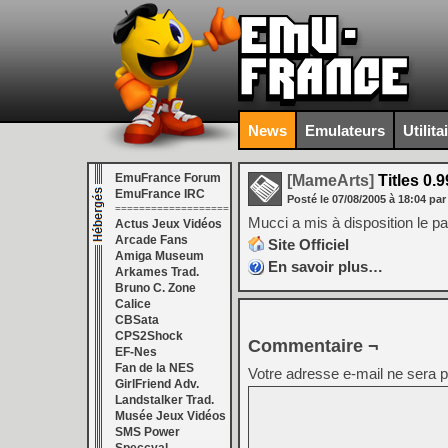
News
Emulateurs
Utilita
EmuFrance Forum
[MameArts]
Titles 0.9
EmuFrance IRC
Posté le
07/08/2005
à
18:04
par
===================
Mucci a mis à disposition le 
Actus Jeux Vidéos
Arcade Fans
Site Officiel
Amiga Museum
En savoir plus…
Arkames Trad.
Bruno C. Zone
Calice
CBSata
CPS2Shock
Commentaire ¬
EF-Nes
Fan de la NES
Votre adresse e-mail ne sera p
GirlFriend Adv.
Landstalker Trad.
Musée Jeux Vidéos
SMS Power