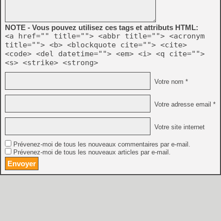
NOTE - Vous pouvez utilisez ces tags et attributs HTML:
<a href="" title=""> <abbr title=""> <acronym
title=""> <b> <blockquote cite=""> <cite>
<code> <del datetime=""> <em> <i> <q cite="">
<s> <strike> <strong>
Votre nom *
Votre adresse email *
Votre site internet
Prévenez-moi de tous les nouveaux commentaires par e-mail.
Prévenez-moi de tous les nouveaux articles par e-mail.