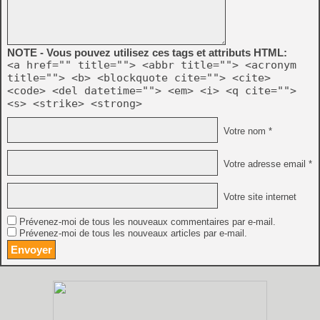
NOTE - Vous pouvez utilisez ces tags et attributs HTML:
<a href="" title=""> <abbr title=""> <acronym
title=""> <b> <blockquote cite=""> <cite>
<code> <del datetime=""> <em> <i> <q cite="">
<s> <strike> <strong>
Votre nom *
Votre adresse email *
Votre site internet
Prévenez-moi de tous les nouveaux commentaires par e-mail.
Prévenez-moi de tous les nouveaux articles par e-mail.