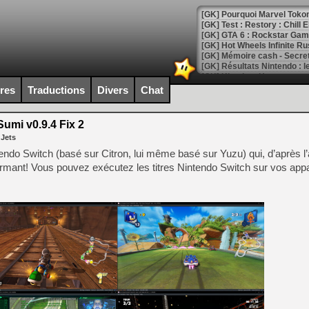
[GK] Pourquoi Marvel Tokon 
[GK] Test : Restory : Chill
[GK] GTA 6 : Rockstar Games
[GK] Hot Wheels Infinite Rus
[GK] Mémoire cash - Secret 
[GK] Résultats Nintendo : 
[GK] Déjà des dégraissage
ires
Traductions
Divers
Chat
[Mo5] Brickboy cherche à r
[GK] Minecraft et ses « Gra
umi v0.9.4 Fix 2
 Jets
[GK] Beast of Reincarnation
[GK] Ubisoft : fin de parti
ndo Switch (basé sur Citron, lui même basé sur Yuzu) qui, d’après l’a
[GK] Mémoire cash - Metroid
rformant! Vous pouvez exécutez les titres Nintendo Switch sur vos appa
[GK] Dan Houser (GTA) défe
[GK] Comment EA Sports FC
[GK] Crimson Moon : un Dark
[GK] Isle of Reveries : le j
[GK] Moonlighter 2 : The En
[GK] Capcom relance Monste
[Mo5] Deux inédits du Virtu
[GK] Le beat'em up The Walk
[GK] Endless Legend 2 : enf