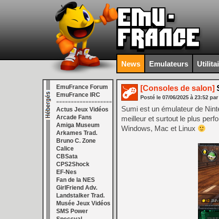
News
Emulateurs
Utilita
EmuFrance Forum
[Consoles de salon]
S
EmuFrance IRC
Posté le
07/06/2025
à
23:52
par
===================
Sumi est un émulateur de Ninte
Actus Jeux Vidéos
Arcade Fans
meilleur et surtout le plus pe
Amiga Museum
Windows, Mac et Linux
Arkames Trad.
Bruno C. Zone
Calice
CBSata
CPS2Shock
EF-Nes
Fan de la NES
GirlFriend Adv.
Landstalker Trad.
Musée Jeux Vidéos
SMS Power