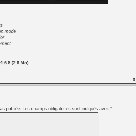
ts
een mode
ior
ement
1.6.8 (2.6 Mo)
0
as publiée.
Les champs obligatoires sont indiqués avec
*