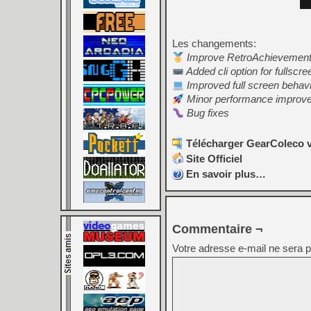
Les changements:
Improve RetroAchievemen
Added cli option for fullscr
Improved full screen behav
Minor performance improv
Bug fixes
Télécharger GearColeco v
Site Officiel
En savoir plus…
Commentaire ¬
Votre adresse e-mail ne sera p