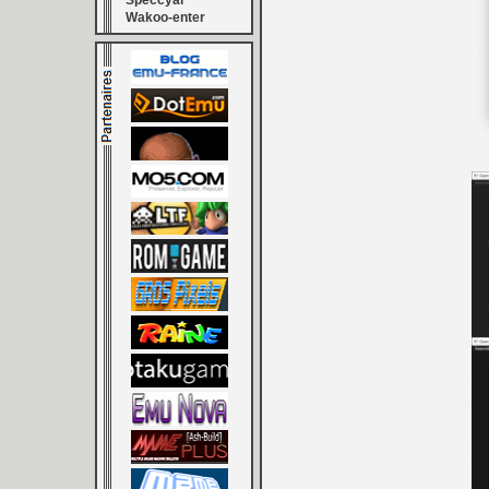
Speccyal
Wakoo-enter