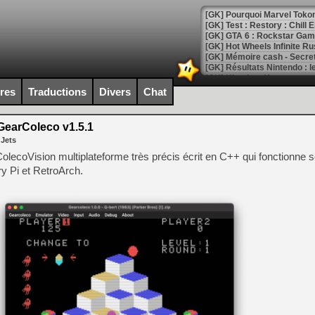
[GK] Pourquoi Marvel Tokon 
[GK] Test : Restory : Chill
[GK] GTA 6 : Rockstar Games
[GK] Hot Wheels Infinite Rus
[GK] Mémoire cash - Secret 
[GK] Résultats Nintendo : 
[GK] Déjà des dégraissage
ires
Traductions
Divers
Chat
[Mo5] Brickboy cherche à r
[GK] Minecraft et ses « Gra
earColeco v1.5.1
 Jets
[GK] Beast of Reincarnation
[GK] Ubisoft : fin de parti
olecoVision multiplateforme très précis écrit en C++ qui fonctionne
[GK] Mémoire cash - Metroid
 Pi et RetroArch.
[GK] Dan Houser (GTA) défe
[GK] Comment EA Sports FC
[GK] Crimson Moon : un Dark
[GK] Isle of Reveries : le j
[GK] Moonlighter 2 : The En
[GK] Capcom relance Monste
[Mo5] Deux inédits du Virtu
[GK] Le beat'em up The Walk
[GK] Endless Legend 2 : enf