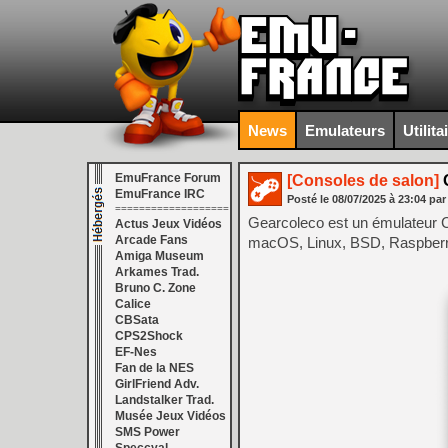
News
Emulateurs
Utilita
EmuFrance Forum
[Consoles de salon]
G
EmuFrance IRC
Posté le
08/07/2025
à
23:04
par
===================
Gearcoleco est un émulateur C
Actus Jeux Vidéos
Arcade Fans
macOS, Linux, BSD, Raspberry
Amiga Museum
Arkames Trad.
Bruno C. Zone
Calice
CBSata
CPS2Shock
EF-Nes
Fan de la NES
GirlFriend Adv.
Landstalker Trad.
Musée Jeux Vidéos
SMS Power