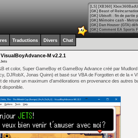
[GK] Beast of Reincarnation
[GK] Ubisoft : fin de parti
[GK] Mémoire cash - Metroid
[GK] Dan Houser (GTA) défe
[GK] Comment EA Sports FC
[GK] Crimson Moon : un Dark
[GK] Isle of Reveries : le j
ires
Traductions
Divers
Chat
[GK] Moonlighter 2 : The En
[GK] Capcom relance Monste
VisualBoyAdvance-M v2.2.1
 Jets
 et color, Super GameBoy et GameBoy Advance créé par Mudlord (
[Mo5] Deux inédits du Virtu
cy, DJRobX, Jonas Quinn) et basé sur VBA de Forgotten et de la « 
[GK] Le beat'em up The Walk
t de réunir un maximum d’améliorations en provenance des autres b
[GK] Endless Legend 2 : enf
 disponible.
[LS] [PS5] Le WebKit Userl
[GK] Oubliez Crazy Taxi, S
[LS] [Switch] NSZ 5.0.0 es