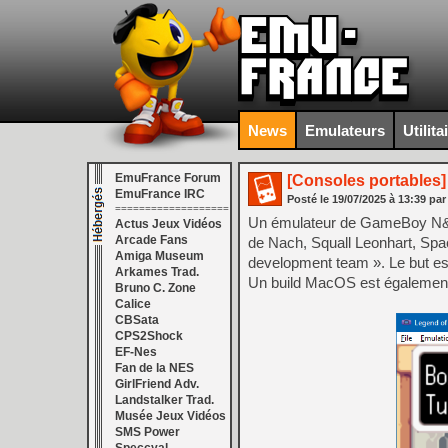
News
Emulateurs
Utilita
EmuFrance Forum
[Consoles portables]
EmuFrance IRC
Posté le
19/07/2025
à
13:39
par
===================
Un émulateur de GameBoy N&B
Actus Jeux Vidéos
Arcade Fans
de Nach, Squall Leonhart, Spa
Amiga Museum
development team ». Le but es
Arkames Trad.
Un build MacOS est également
Bruno C. Zone
Calice
CBSata
CPS2Shock
EF-Nes
Fan de la NES
GirlFriend Adv.
Landstalker Trad.
Musée Jeux Vidéos
SMS Power