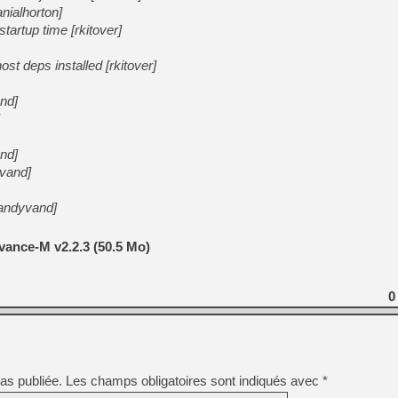
nialhorton]
tartup time [rkitover]
host deps installed [rkitover]
nd]
and]
yvand]
andyvand]
ance-M v2.2.3 (50.5 Mo)
0
as publiée.
Les champs obligatoires sont indiqués avec
*