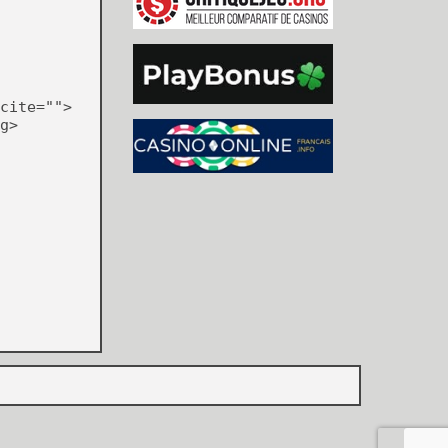
cite="">
g>