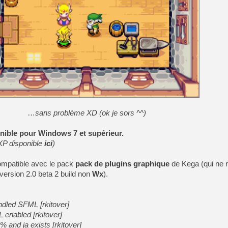
[GK] No More Room in Hell 2
[GK] Un chatbot Atelier Ryz
[GK] Mémoire cash - Splatte
[GK] Nvidia : le prix des 
[GK] Suikoden Star Leap : 
[Mo5] La mini borne d’arc
[GK] Atari renoue avec les 
[GK] Le studio de FIFA Worl
[GK] La PlayStation 1 en L
[GK] Dawn of War 4 : les Né
[GK] CloverPit : l'héritier
…
sans problème XD (ok je sors ^^)
[GK] Stellar Blade : Blood R
nible pour Windows 7 et supérieur.
[GK] Palworld Online est a
[GK] Wuchang 2 : le souls-l
XP disponible
ici
)
[GK] Minecraft et ses « Gra
compatible avec le pack
pack de plugins graphique
de Kega (qui ne 
version 2.0 beta 2 build non
Wx
).
undled SFML [rkitover]
L enabled [rkitover]
% and ja exists [rkitover]