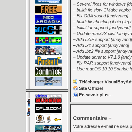
– Several fixes for windows [da
– build: fix slow CMake vcpkg s
– Fix GBA sound [andyvand]
– build: fix checking if bin pkg 
– Initial tar support [andyvand]
– Update macOS plist [andyva
– Add LZIP support [andyvand]
– Add .xz support [andyvand]
– Add .bz2 file support [andyv
– Update unrar to V7.1.8 [and
– Fix RAR support [andyvand]
– Use macOS 10.10 Sparkle [
Télécharger VisualBoyAdv
Site Officiel
En savoir plus…
Commentaire ¬
Votre adresse e-mail ne sera p