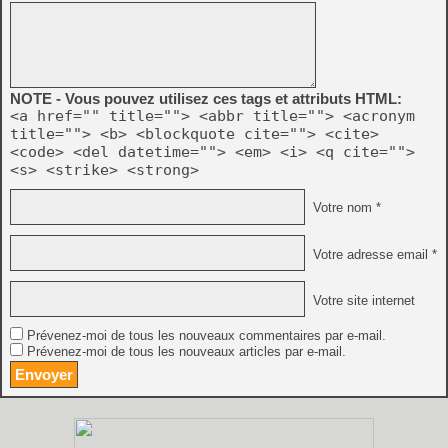
NOTE - Vous pouvez utilisez ces tags et attributs HTML:
<a href="" title=""> <abbr title=""> <acronym
title=""> <b> <blockquote cite=""> <cite>
<code> <del datetime=""> <em> <i> <q cite="">
<s> <strike> <strong>
Votre nom *
Votre adresse email *
Votre site internet
Prévenez-moi de tous les nouveaux commentaires par e-mail.
Prévenez-moi de tous les nouveaux articles par e-mail.