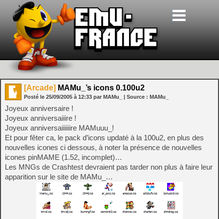
[Arcade]
MAMu_’s icons 0.100u2
Posté le
25/09/2005
à
12:33
par MAMu_
| Source :
MAMu_
Joyeux anniversaire !
Joyeux anniversaiiire !
Joyeux anniversaiiiiiire MAMuuu_!
Et pour fêter ca, le pack d’icons updaté à la 100u2, en plus des
nouvelles icones ci dessous, à noter la présence de nouvelles
icones pinMAME (1.52, incomplet)…
Les MNGs de Crashtest devraient pas tarder non plus à faire leur
apparition sur le site de MAMu_…