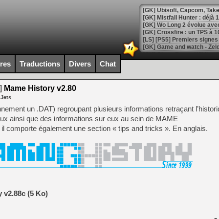
[GK] Mistfall Hunter : déjà 
[GK] Wo Long 2 évolue avec
[GK] Crossfire : un TPS à 100
[LS] [PS5] Premiers signes 
ires
Traductions
Divers
Chat
]
Mame History v2.80
[Mo5] DOOM arrive en cart
 Jets
[GK] Bethesda fête les 30 
[GK] Roblox : l'action en B
ennement un .DAT) regroupant plusieurs informations retraçant l’histor
eux ainsi que des informations sur eux au sein de MAME
il comporte également une section « tips and tricks ». En anglais.
[GK] Agenda - GeForce NOW
[GK] Devolver Digital en a 
[LS] [PS5] ps5-y2jb-autolo
[GK] Pourquoi Marvel Tokon 
[GK] Test : Restory : Chill
[GK] GTA 6 : Rockstar Games
 v2.88c (5 Ko)
[GK] Hot Wheels Infinite Rus
[GK] Mémoire cash - Secret 
[GK] Résultats Nintendo : 