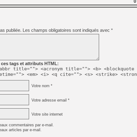
0
[GK] Déjà des dégraissage
[Mo5] Brickboy cherche à r
[GK] Minecraft et ses « Gra
[GK] Beast of Reincarnation
as publiée.
Les champs obligatoires sont indiqués avec
*
[GK] Ubisoft : fin de parti
[GK] Mémoire cash - Metroid
[GK] Dan Houser (GTA) défe
[GK] Comment EA Sports FC
[GK] Crimson Moon : un Dark
[GK] Isle of Reveries : le j
[GK] Moonlighter 2 : The En
[GK] Capcom relance Monste
ces tags et attributs HTML:
abbr title=""> <acronym title=""> <b> <blockquote 
etime=""> <em> <i> <q cite=""> <s> <strike> <stron
[Mo5] Deux inédits du Virtu
Votre nom *
[GK] Le beat'em up The Walk
[LTF] Eté 2026 - Séquence 
Votre adresse email *
Votre site internet
eaux commentaires par e-mail.
aux articles par e-mail.