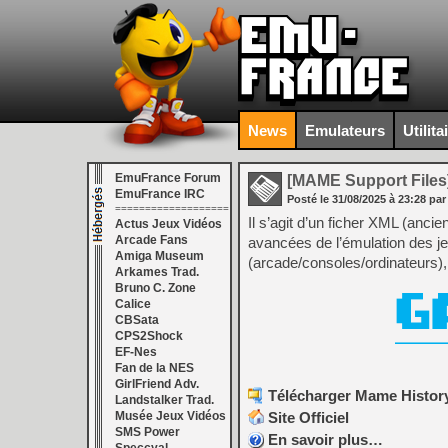
News
Emulateurs
Utilita
EmuFrance Forum
[MAME Support Files
EmuFrance IRC
Posté le
31/08/2025
à
23:28
par
===================
Il s’agit d’un ficher XML (anci
Actus Jeux Vidéos
Arcade Fans
avancées de l’émulation des j
Amiga Museum
(arcade/consoles/ordinateurs), 
Arkames Trad.
Bruno C. Zone
Calice
CBSata
CPS2Shock
EF-Nes
Fan de la NES
GirlFriend Adv.
Télécharger Mame History
Landstalker Trad.
Site Officiel
Musée Jeux Vidéos
SMS Power
En savoir plus…