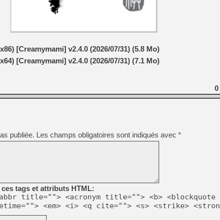
[LS] [PS5] Le WebKit Userl
x86) [Creamymami] v2.4.0 (2026/07/31) (5.8 Mo)
[GK] Oubliez Crazy Taxi, S
x64) [Creamymami] v2.4.0 (2026/07/31) (7.1 Mo)
[LS] [Switch] NSZ 5.0.0 es
0
[GK] No More Room in Hell 2
[GK] Un chatbot Atelier Ryz
[GK] Mémoire cash - Splatte
[GK] Nvidia : le prix des 
[GK] Suikoden Star Leap : 
as publiée.
Les champs obligatoires sont indiqués avec
*
[Mo5] La mini borne d’arc
ces tags et attributs HTML:
abbr title=""> <acronym title=""> <b> <blockquote 
etime=""> <em> <i> <q cite=""> <s> <strike> <stron