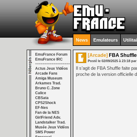
News
Emulateurs
Utilita
EmuFrance Forum
[Arcade]
FBA Shuffle 
EmuFrance IRC
Posté le
02/09/2025
à
23:18
par
===================
Il s’agit de FBA Shuffle faite pa
Actus Jeux Vidéos
Arcade Fans
proche de la version officielle
Amiga Museum
Arkames Trad.
Bruno C. Zone
Calice
CBSata
CPS2Shock
EF-Nes
Fan de la NES
GirlFriend Adv.
Landstalker Trad.
Musée Jeux Vidéos
SMS Power