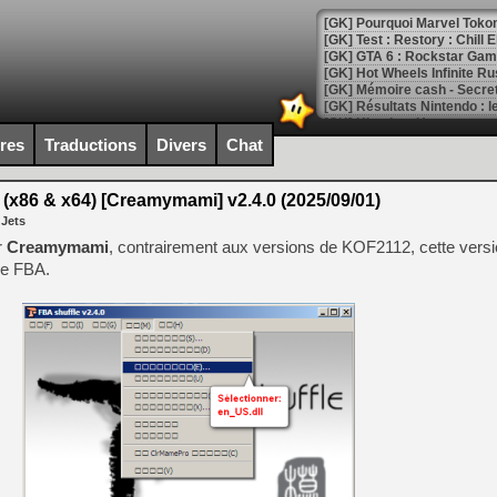
[GK] Pourquoi Marvel Tokon 
[GK] Test : Restory : Chill
[GK] GTA 6 : Rockstar Games
[GK] Hot Wheels Infinite Rus
[GK] Mémoire cash - Secret 
[GK] Résultats Nintendo : 
[GK] Déjà des dégraissage
ires
Traductions
Divers
Chat
[Mo5] Brickboy cherche à r
[GK] Minecraft et ses « Gra
(x86 & x64) [Creamymami] v2.4.0 (2025/09/01)
 Jets
[GK] Beast of Reincarnation
[GK] Ubisoft : fin de parti
r
Creamymami
, contrairement aux versions de KOF2112, cette versi
[GK] Mémoire cash - Metroid
 de FBA.
[GK] Dan Houser (GTA) défe
[GK] Comment EA Sports FC
[GK] Crimson Moon : un Dark
[GK] Isle of Reveries : le j
[GK] Moonlighter 2 : The En
[GK] Capcom relance Monste
[Mo5] Deux inédits du Virtu
[GK] Le beat'em up The Walk
[GK] Endless Legend 2 : enf