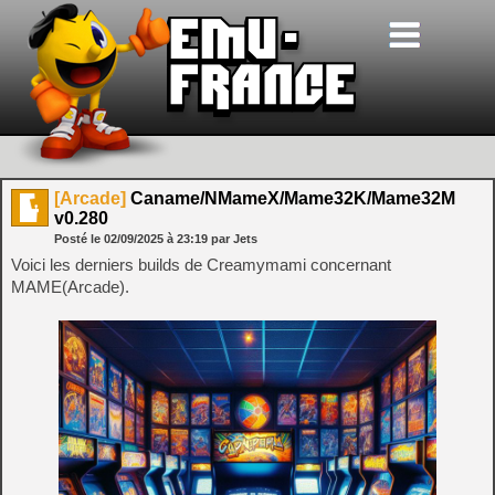
[Arcade]
Caname/NMameX/Mame32K/Mame32M
v0.280
Posté le
02/09/2025
à
23:19
par Jets
Voici les derniers builds de Creamymami concernant
MAME(Arcade).