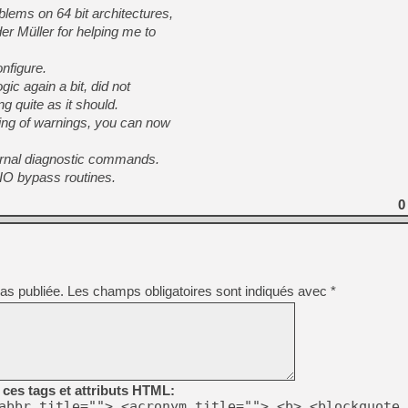
[GK] Mémoire cash - Metroid
oblems on 64 bit architectures,
[GK] Dan Houser (GTA) défe
er Müller for helping me to
[GK] Comment EA Sports FC
[GK] Crimson Moon : un Dark
[GK] Isle of Reveries : le j
nfigure.
[GK] Moonlighter 2 : The En
gic again a bit, did not
[GK] Capcom relance Monste
ng quite as it should.
ing of warnings, you can now
ernal diagnostic commands.
[Mo5] Deux inédits du Virtu
[GK] Le beat'em up The Walk
SIO bypass routines.
[GK] Endless Legend 2 : enf
0
[LS] [PS5] Premiers signes 
as publiée.
Les champs obligatoires sont indiqués avec
*
ces tags et attributs HTML:
abbr title=""> <acronym title=""> <b> <blockquote 