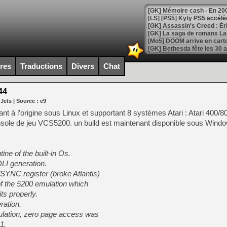
[Mo5] DOOM arrive en cart
[GK] Bethesda fête les 30 
[GK] Roblox : l'action en B
ires
Traductions
Divers
Chat
[GK] Agenda - GeForce NOW
44
[GK] Devolver Digital en a 
 Jets
| Source :
e9
[LS] [PS5] ps5-y2jb-autolo
nt à l’origine sous Linux et supportant 8 systèmes Atari : Atari 400/80
ole de jeu VCS5200. un build est maintenant disponible sous Window
[GK] Pourquoi Marvel Tokon 
[GK] Test : Restory : Chill
[GK] GTA 6 : Rockstar Games
[GK] Hot Wheels Infinite Rus
ine of the built-in Os.
[GK] Mémoire cash - Secret 
DLI generation.
[GK] Résultats Nintendo : 
SYNC register (broke Atlantis)
[GK] Déjà des dégraissage
of the 5200 emulation which
ts properly.
[Mo5] Brickboy cherche à r
[GK] Minecraft et ses « Gra
ration.
ulation, zero page access was
[GK] Beast of Reincarnation
1.
[GK] Ubisoft : fin de parti