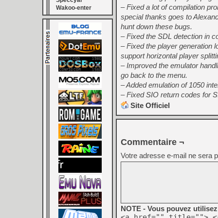
Speccyal
– Fixed a lot of compilation pr
Wakoo-enter
special thanks goes to Alexand
hunt down these bugs.
– Fixed the SDL detection in co
– Fixed the player generation lo
support horizontal player splitti
– Improved the emulator handl
go back to the menu.
– Added emulation of 1050 int
– Fixed SIO return codes for 
Site Officiel
Commentaire ¬
Votre adresse e-mail ne sera p
NOTE - Vous pouvez utilisez 
<a href="" title=""> <