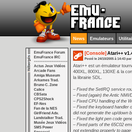
News
Emulateurs
Utilita
EmuFrance Forum
[Console]
Atari++ v1.
EmuFrance IRC
Posté le
24/10/2005
à
14:43
par
===================
Atari++ est un émulateur tourna
Actus Jeux Vidéos
Arcade Fans
400XL, 800XL, 130XE & la cons
Amiga Museum
la librairie SDL.
Arkames Trad.
Bruno C. Zone
– Fixed the SetIRQ service rout
Calice
CBSata
– Fixed (again) the Antic NMI/
CPS2Shock
– Fixed CPU handling of the W
EF-Nes
– Fixed the keyboard handler 
Fan de la NES
did not generate the up/down bi
GirlFriend Adv.
Landstalker Trad.
– Fixed the light pen code gene
Musée Jeux Vidéos
– Fixed parts of the 65C02 em
SMS Power
not extending properly to page 