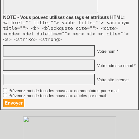
NOTE - Vous pouvez utilisez ces tags et attributs HTML:
<a href="" title=""> <abbr title=""> <acronym
title=""> <b> <blockquote cite=""> <cite>
<code> <del datetime=""> <em> <i> <q cite="">
<s> <strike> <strong>
Votre nom *
Votre adresse email *
Votre site internet
Prévenez-moi de tous les nouveaux commentaires par e-mail.
Prévenez-moi de tous les nouveaux articles par e-mail.