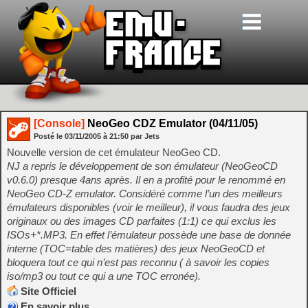
[Console]
NeoGeo CDZ Emulator (04/11/05)
Posté le
03/11/2005
à
21:50
par Jets
Nouvelle version de cet émulateur NeoGeo CD.
NJ a repris le développement de son émulateur (NeoGeoCD
v0.6.0) presque 4ans après. Il en a profité pour le renommé en
NeoGeo CD-Z emulator. Considéré comme l’un des meilleurs
émulateurs disponibles (voir le meilleur), il vous faudra des jeux
originaux ou des images CD parfaites (1:1) ce qui exclus les
ISOs+*.MP3. En effet l’émulateur possède une base de donnée
interne (TOC=table des matières) des jeux NeoGeoCD et
bloquera tout ce qui n’est pas reconnu ( à savoir les copies
iso/mp3 ou tout ce qui a une TOC erronée).
Site Officiel
En savoir plus…