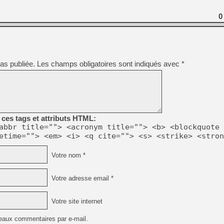
[GK] Déjà des dégraissage
0
[Mo5] Brickboy cherche à r
[GK] Minecraft et ses « Gra
[GK] Beast of Reincarnation
[GK] Ubisoft : fin de parti
[GK] Mémoire cash - Metroid
as publiée.
Les champs obligatoires sont indiqués avec
*
[GK] Dan Houser (GTA) défe
[GK] Comment EA Sports FC
[GK] Crimson Moon : un Dark
[GK] Isle of Reveries : le j
[GK] Moonlighter 2 : The En
[GK] Capcom relance Monste
ces tags et attributs HTML:
abbr title=""> <acronym title=""> <b> <blockquote 
etime=""> <em> <i> <q cite=""> <s> <strike> <stron
[Mo5] Deux inédits du Virtu
[GK] Le beat'em up The Walk
[LTF] Eté 2026 - Séquence 
Votre nom *
Votre adresse email *
Votre site internet
eaux commentaires par e-mail.