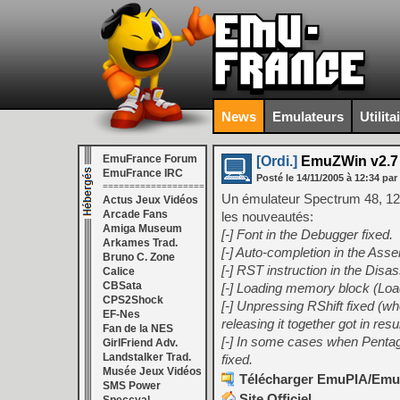
News
Emulateurs
Utilita
EmuFrance Forum
[Ordi.]
EmuZWin v2.7 
EmuFrance IRC
Posté le
14/11/2005
à
12:34
par
===================
Un émulateur Spectrum 48, 12
Actus Jeux Vidéos
Arcade Fans
les nouveautés:
Amiga Museum
[-] Font in the Debugger fixed.
Arkames Trad.
[-] Auto-completion in the Asse
Bruno C. Zone
[-] RST instruction in the Disa
Calice
CBSata
[-] Loading memory block (Loa
CPS2Shock
[-] Unpressing RShift fixed (
EF-Nes
releasing it together got in res
Fan de la NES
[-] In some cases when Penta
GirlFriend Adv.
Landstalker Trad.
fixed.
Musée Jeux Vidéos
Télécharger EmuPIA/EmuP
SMS Power
Site Officiel