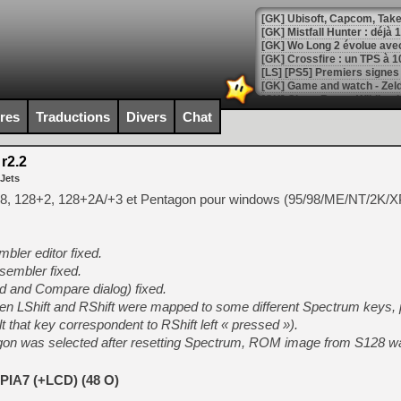
[GK] Mistfall Hunter : déjà 
[GK] Wo Long 2 évolue avec
[GK] Crossfire : un TPS à 100
[LS] [PS5] Premiers signes 
ires
Traductions
Divers
Chat
r2.2
[Mo5] DOOM arrive en cart
 Jets
[GK] Bethesda fête les 30 
[GK] Roblox : l'action en B
8, 128+2, 128+2A/+3 et Pentagon pour windows (95/98/ME/NT/2K/XP
[GK] Agenda - GeForce NOW
mbler editor fixed.
[GK] Devolver Digital en a 
ssembler fixed.
d and Compare dialog) fixed.
[LS] [PS5] ps5-y2jb-autolo
when LShift and RShift were mapped to some different Spectrum keys,
[GK] Pourquoi Marvel Tokon 
ult that key correspondent to RShift left « pressed »).
[GK] Test : Restory : Chill
gon was selected after resetting Spectrum, ROM image from S128 w
[GK] GTA 6 : Rockstar Games
[GK] Hot Wheels Infinite Rus
[GK] Mémoire cash - Secret 
IA7 (+LCD) (48 O)
[GK] Résultats Nintendo : 