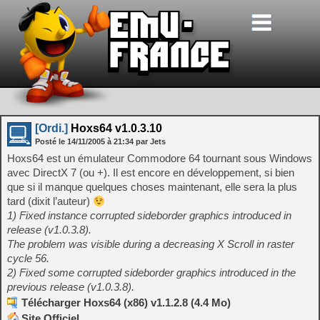
[Ordi.]
Hoxs64 v1.0.3.10
Posté le
14/11/2005
à
21:34
par Jets
Hoxs64 est un émulateur Commodore 64 tournant sous Windows
avec DirectX 7 (ou +). Il est encore en développement, si bien
que si il manque quelques choses maintenant, elle sera la plus
tard (dixit l’auteur)
1) Fixed instance corrupted sideborder graphics introduced in
release (v1.0.3.8).
The problem was visible during a decreasing X Scroll in raster
cycle 56.
2) Fixed some corrupted sideborder graphics introduced in the
previous release (v1.0.3.8).
Télécharger Hoxs64 (x86) v1.1.2.8 (4.4 Mo)
Site Officiel