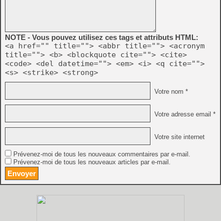
NOTE - Vous pouvez utilisez ces tags et attributs HTML:
<a href="" title=""> <abbr title=""> <acronym
title=""> <b> <blockquote cite=""> <cite>
<code> <del datetime=""> <em> <i> <q cite="">
<s> <strike> <strong>
Votre nom *
Votre adresse email *
Votre site internet
Prévenez-moi de tous les nouveaux commentaires par e-mail.
Prévenez-moi de tous les nouveaux articles par e-mail.