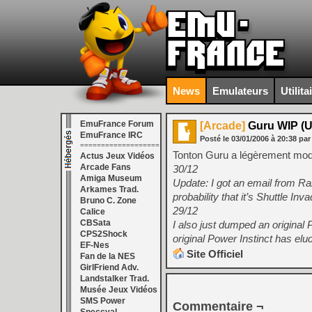
News
Emulateurs
Utilita
EmuFrance Forum
[Arcade]
Guru WIP (U
EmuFrance IRC
Posté le
03/01/2006
à
20:38
par
===================
Tonton Guru a légèrement modif
Actus Jeux Vidéos
Arcade Fans
30/12
Amiga Museum
Update: I got an email from Ra
Arkames Trad.
probability that it’s Shuttle Inv
Bruno C. Zone
29/12
Calice
CBSata
I also just dumped an original 
CPS2Shock
original Power Instinct has elu
EF-Nes
Site Officiel
Fan de la NES
GirlFriend Adv.
Landstalker Trad.
Musée Jeux Vidéos
SMS Power
Commentaire ¬