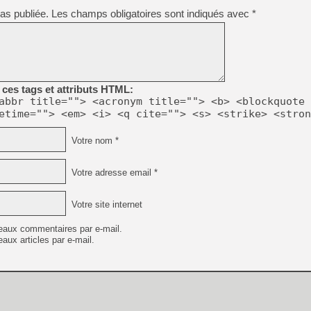
[GK] Nvidia : le prix des 
as publiée.
Les champs obligatoires sont indiqués avec
*
[GK] Suikoden Star Leap : 
[Mo5] La mini borne d’arc
[GK] Atari renoue avec les 
[GK] Le studio de FIFA Worl
[GK] La PlayStation 1 en L
ces tags et attributs HTML:
[GK] Dawn of War 4 : les Né
[GK] CloverPit : l'héritier
abbr title=""> <acronym title=""> <b> <blockquote 
[GK] Stellar Blade : Blood R
etime=""> <em> <i> <q cite=""> <s> <strike> <stron
[GK] Palworld Online est a
Votre nom *
[GK] Wuchang 2 : le souls-l
[GK] Test : Big Walk est le 
[GK] Starsand Island : la si
Votre adresse email *
Votre site internet
[GK] Dan Houser (GTA) défe
eaux commentaires par e-mail.
aux articles par e-mail.