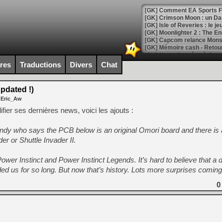
[GK] Comment EA Sports FC
[GK] Crimson Moon : un Dark
[GK] Isle of Reveries : le j
[GK] Moonlighter 2 : The En
[GK] Capcom relance Monste
ires
Traductions
Divers
Chat
[Mo5] Deux inédits du Virtu
[GK] Le beat'em up The Walk
pdated !)
 Eric_Aw
[GK] Endless Legend 2 : enf
ier ses dernières news, voici les ajouts :
ndy who says the PCB below is an original Omori board and there is 
[LS] [PS5] Le WebKit Userl
ader or Shuttle Invader II.
Power Instinct and Power Instinct Legends. It’s hard to believe that a
[GK] Oubliez Crazy Taxi, S
ded us for so long. But now that’s history. Lots more surprises comin
[LS] [Switch] NSZ 5.0.0 es
0
[GK] No More Room in Hell 2
[GK] Un chatbot Atelier Ryz
[GK] Mémoire cash - Splatte