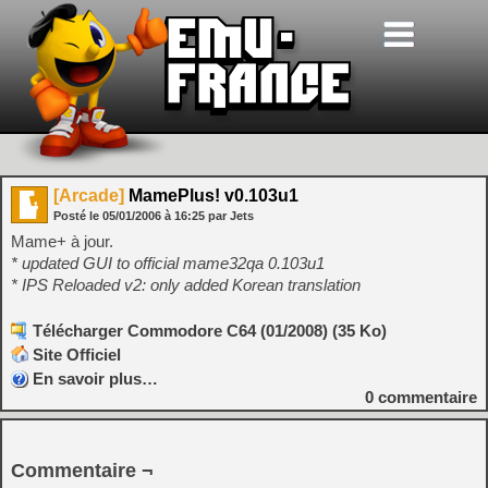
[Arcade]
MamePlus! v0.103u1
Posté le
05/01/2006
à
16:25
par Jets
Mame+ à jour.
* updated GUI to official mame32qa 0.103u1
* IPS Reloaded v2: only added Korean translation
Télécharger Commodore C64 (01/2008) (35 Ko)
Site Officiel
En savoir plus…
0
commentaire
Commentaire ¬