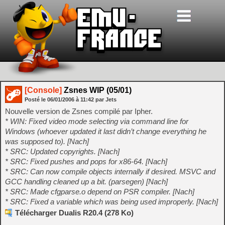
[Console]
Zsnes WIP (05/01)
Posté le
06/01/2006
à
11:42
par Jets
Nouvelle version de Zsnes compilé par Ipher.
* WIN: Fixed video mode selecting via command line for
Windows (whoever updated it last didn’t change everything he
was supposed to). [Nach]
* SRC: Updated copyrights. [Nach]
* SRC: Fixed pushes and pops for x86-64. [Nach]
* SRC: Can now compile objects internally if desired. MSVC and
GCC handling cleaned up a bit. (parsegen) [Nach]
* SRC: Made cfgparse.o depend on PSR compiler. [Nach]
* SRC: Fixed a variable which was being used improperly. [Nach]
Télécharger Dualis R20.4 (278 Ko)