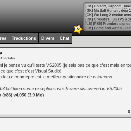
[GK] Mistfall Hunter : déjà 
[GK] Wo Long 2 évolue avec
[GK] Crossfire : un TPS à 100
[LS] [PS5] Premiers signes 
ires
Traductions
Divers
Chat
a
[Mo5] DOOM arrive en cart
 Acdctabs
[GK] Bethesda fête les 30 
[GK] Roblox : l'action en B
ini je pense vu qu’il teste VS2005 (je sais pas ce que c’est mais en to
s ce que c’est c’est Visual Studio)
u fait) clrmamepro est le meilleur gestionnaire de dats/roms.
[GK] Agenda - GeForce NOW
[GK] Devolver Digital en a 
003 but fixed some exceptions which were discovered in VS2005
[LS] [PS5] ps5-y2jb-autolo
(x86) v4.050 (3.9 Mo)
[GK] Pourquoi Marvel Tokon 
[GK] Test : Restory : Chill
0
[GK] GTA 6 : Rockstar Games
[GK] Hot Wheels Infinite Rus
[GK] Mémoire cash - Secret 
[GK] Résultats Nintendo : 