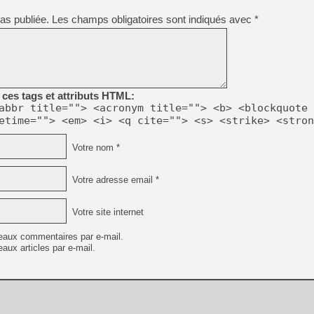
[GK] Déjà des dégraissage
as publiée.
Les champs obligatoires sont indiqués avec
*
[Mo5] Brickboy cherche à r
[GK] Minecraft et ses « Gra
[GK] Beast of Reincarnation
[GK] Ubisoft : fin de parti
[GK] Mémoire cash - Metroid
[GK] Dan Houser (GTA) défe
ces tags et attributs HTML:
[GK] Comment EA Sports FC
abbr title=""> <acronym title=""> <b> <blockquote 
[GK] Crimson Moon : un Dark
etime=""> <em> <i> <q cite=""> <s> <strike> <stron
[GK] Isle of Reveries : le j
[GK] Moonlighter 2 : The En
[GK] Capcom relance Monste
Votre nom *
Votre adresse email *
[Mo5] Deux inédits du Virtu
[GK] Le beat'em up The Walk
Votre site internet
[LTF] Eté 2026 - Séquence 
eaux commentaires par e-mail.
aux articles par e-mail.