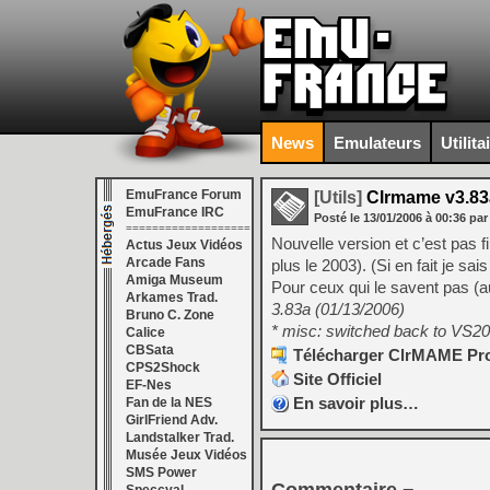
News
Emulateurs
Utilita
EmuFrance Forum
[Utils]
Clrmame v3.83
EmuFrance IRC
Posté le
13/01/2006
à
00:36
par
===================
Nouvelle version et c’est pas f
Actus Jeux Vidéos
Arcade Fans
plus le 2003). (Si en fait je sai
Amiga Museum
Pour ceux qui le savent pas (a
Arkames Trad.
3.83a (01/13/2006)
Bruno C. Zone
* misc: switched back to VS2
Calice
CBSata
Télécharger ClrMAME Pro 
CPS2Shock
Site Officiel
EF-Nes
En savoir plus…
Fan de la NES
GirlFriend Adv.
Landstalker Trad.
Musée Jeux Vidéos
SMS Power