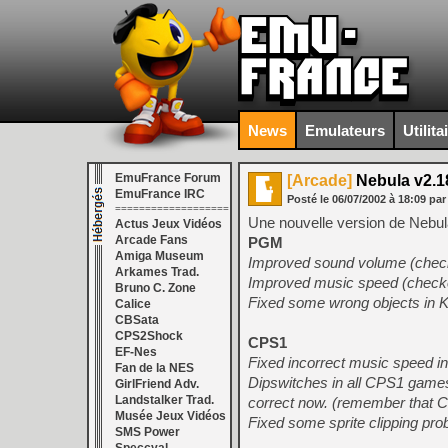
News
Emulateurs
Utilita
EmuFrance Forum
[Arcade]
Nebula v2.1
EmuFrance IRC
Posté le
06/07/2002
à
18:09
par
===================
Une nouvelle version de Nebula 
Actus Jeux Vidéos
Arcade Fans
PGM
Amiga Museum
Improved sound volume (check
Arkames Trad.
Improved music speed (checked
Bruno C. Zone
Fixed some wrong objects in 
Calice
CBSata
CPS2Shock
CPS1
EF-Nes
Fixed incorrect music speed i
Fan de la NES
Dipswitches in all CPS1 game
GirlFriend Adv.
Landstalker Trad.
correct now. (remember that 
Musée Jeux Vidéos
Fixed some sprite clipping pro
SMS Power