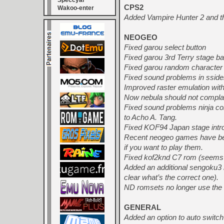
Speccyal
CPS2
Wakoo-enter
Added Vampire Hunter 2 and th
NEOGEO
Fixed garou select button
Fixed garou 3rd Terry stage ba
Fixed garou random character 
Fixed sound problems in ssi
Improved raster emulation with
Now nebula should not complai
Fixed sound problems ninja c
to Acho A. Tang.
Fixed KOF94 Japan stage intr
Recent neogeo games have bee
if you want to play them.
Fixed kof2knd C7 rom (seems t
Added an additional sengoku3 r
clear what’s the correct one).
ND romsets no longer use the e
GENERAL
Added an option to auto switc