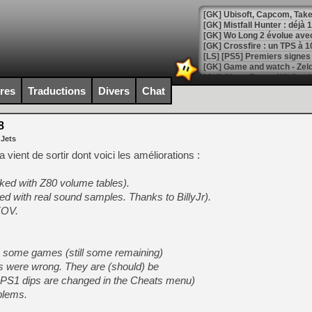
[GK] Mistfall Hunter : déjà 
[GK] Wo Long 2 évolue avec
[GK] Crossfire : un TPS à 100
[LS] [PS5] Premiers signes 
ires
Traductions
Divers
Chat
8
[Mo5] DOOM arrive en cart
 Jets
[GK] Bethesda fête les 30 
[GK] Roblox : l'action en B
vient de sortir dont voici les améliorations :
ed with Z80 volume tables).
[GK] Agenda - GeForce NOW
 with real sound samples. Thanks to BillyJr).
[GK] Devolver Digital en a 
KOV.
[LS] [PS5] ps5-y2jb-autolo
[GK] Pourquoi Marvel Tokon 
n some games (still some remaining)
[GK] Test : Restory : Chill
s were wrong. They are (should) be
[GK] GTA 6 : Rockstar Games
[GK] Hot Wheels Infinite Rus
CPS1 dips are changed in the Cheats menu)
[GK] Mémoire cash - Secret 
blems.
[GK] Résultats Nintendo : 