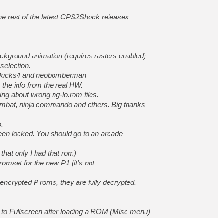
[GK] Déjà des dégraissage
e rest of the latest CPS2Shock releases
[Mo5] Brickboy cherche à r
[GK] Minecraft et ses « Gra
[GK] Beast of Reincarnation
[GK] Ubisoft : fin de parti
ckground animation (requires rasters enabled)
[GK] Mémoire cash - Metroid
[GK] Dan Houser (GTA) défe
selection.
[GK] Comment EA Sports FC
dekicks4 and neobomberman
[GK] Crimson Moon : un Dark
 the info from the real HW.
[GK] Isle of Reveries : le j
[GK] Moonlighter 2 : The En
ng about wrong ng-lo.rom files.
[GK] Capcom relance Monste
ombat, ninja commando and others. Big thanks
o.
n locked. You should go to an arcade
[Mo5] Deux inédits du Virtu
[GK] Le beat'em up The Walk
[LTF] Eté 2026 - Séquence 
hat only I had that rom)
omset for the new P1 (it’s not
ncrypted P roms, they are fully decrypted.
h to Fullscreen after loading a ROM (Misc menu)