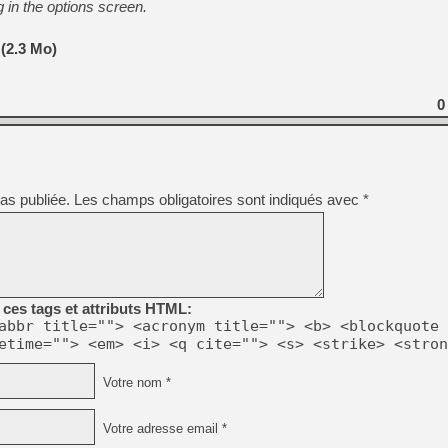
 in the options screen.
(2.3 Mo)
0
as publiée.
Les champs obligatoires sont indiqués avec
*
ces tags et attributs HTML:
abbr title=""> <acronym title=""> <b> <blockquote 
etime=""> <em> <i> <q cite=""> <s> <strike> <stron
Votre nom *
Votre adresse email *