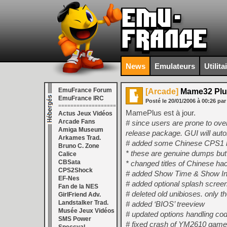
News
Emulateurs
Utilita
EmuFrance Forum
[Arcade]
Mame32 Plus
EmuFrance IRC
Posté le
20/01/2006
à
00:26
par
===================
MamePlus est à jour.
Actus Jeux Vidéos
Arcade Fans
# since users are prone to over
Amiga Museum
release package. GUI will auto
Arkames Trad.
# added some Chinese CPS1
Bruno C. Zone
* these are genuine dumps bu
Calice
CBSata
* changed titles of Chinese hac
CPS2Shock
# added Show Time & Show In
EF-Nes
# added optional splash scre
Fan de la NES
# deleted old unibioses. only t
GirlFriend Adv.
Landstalker Trad.
# added ‘BIOS’ treeview
Musée Jeux Vidéos
# updated options handling co
SMS Power
# fixed crash of YM2610 game