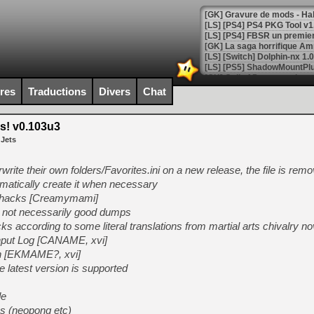
[GK] La saga horrifique Am
ires
Traductions
Divers
Chat
[GK] Le portage de Super M
[Mo5] Le jeu de course fut
[GK] Guillermo del Toro ado
! v0.103u3
 Jets
[LTF] Eté 2026 - Séquence 
[GK] Mistfall Hunter : déjà 
write their own folders/Favorites.ini on a new release, the file is rem
[GK] Wo Long 2 évolue avec
matically create it when necessary
[GK] Crossfire : un TPS à 100
[LS] [PS5] Premiers signes 
 hacks [Creamymami]
t not necessarily good dumps
ks according to some literal translations from martial arts chivalry no
put Log [CANAME, xvi]
en [EKMAME?, xvi]
he latest version is supported
[Mo5] DOOM arrive en cart
[GK] Bethesda fête les 30 
[GK] Roblox : l'action en B
de
s (neopong etc)