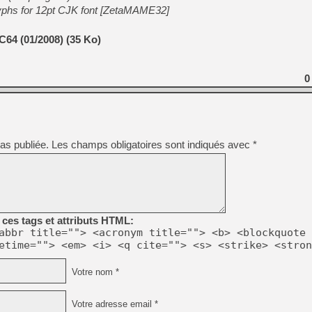
[GK] Agenda - GeForce NOW
hs for 12pt CJK font [ZetaMAME32]
[GK] Devolver Digital en a 
64 (01/2008) (35 Ko)
[LS] [PS5] ps5-y2jb-autolo
[GK] Pourquoi Marvel Tokon 
0
[GK] Test : Restory : Chill
[GK] GTA 6 : Rockstar Games
[GK] Hot Wheels Infinite Rus
[GK] Mémoire cash - Secret 
[GK] Résultats Nintendo : 
[GK] Déjà des dégraissage
as publiée.
Les champs obligatoires sont indiqués avec
*
[Mo5] Brickboy cherche à r
[GK] Minecraft et ses « Gra
[GK] Beast of Reincarnation
[GK] Ubisoft : fin de parti
ces tags et attributs HTML:
abbr title=""> <acronym title=""> <b> <blockquote 
etime=""> <em> <i> <q cite=""> <s> <strike> <stron
Votre nom *
Votre adresse email *