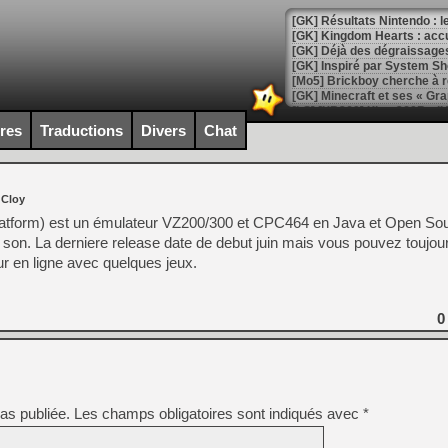
[GK] Résultats Nintendo : 
[GK] Déjà des dégraissage
[Mo5] Brickboy cherche à r
[GK] Minecraft et ses « Gra
[GK] Beast of Reincarnation
ires
Traductions
Divers
Chat
[GK] Ubisoft : fin de parti
[GK] Mémoire cash - Metroid
[GK] Dan Houser (GTA) défe
[GK] Comment EA Sports FC
 Cloy
[GK] Crimson Moon : un Dark
[GK] Isle of Reveries : le j
tform) est un émulateur VZ200/300 et CPC464 en Java et Open Sou
[GK] Moonlighter 2 : The En
son. La derniere release date de debut juin mais vous pouvez toujour
[GK] Capcom relance Monste
ur en ligne avec quelques jeux.
0
[Mo5] Deux inédits du Virtu
[GK] Le beat'em up The Walk
[GK] Endless Legend 2 : enf
as publiée.
Les champs obligatoires sont indiqués avec
*
[LS] [PS5] Le WebKit Userl