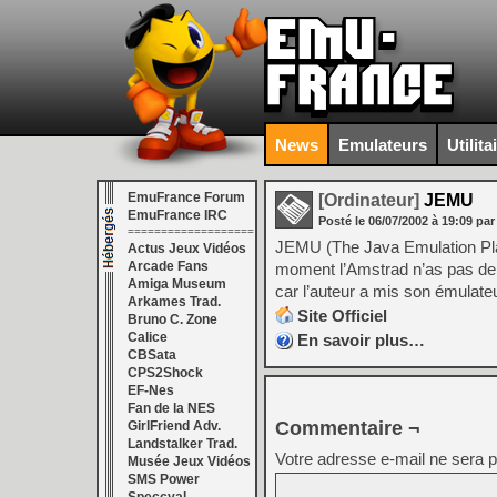
News
Emulateurs
Utilita
EmuFrance Forum
[Ordinateur]
JEMU
EmuFrance IRC
Posté le
06/07/2002
à
19:09
par
===================
JEMU (The Java Emulation Pla
Actus Jeux Vidéos
Arcade Fans
moment l’Amstrad n’as pas de 
Amiga Museum
car l’auteur a mis son émulate
Arkames Trad.
Site Officiel
Bruno C. Zone
Calice
En savoir plus…
CBSata
CPS2Shock
EF-Nes
Fan de la NES
Commentaire ¬
GirlFriend Adv.
Landstalker Trad.
Votre adresse e-mail ne sera p
Musée Jeux Vidéos
SMS Power