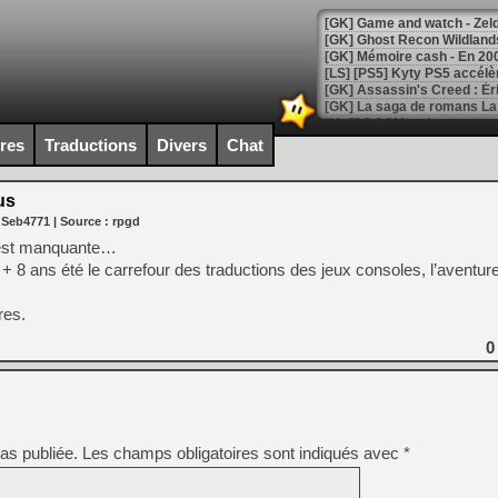
[Mo5] DOOM arrive en cart
[GK] Bethesda fête les 30 
ires
Traductions
Divers
Chat
[GK] Roblox : l'action en B
us
[GK] Agenda - GeForce NOW
 Seb4771
| Source :
rpgd
[GK] Devolver Digital en a 
le est manquante…
+ 8 ans été le carrefour des traductions des jeux consoles, l’aventur
[LS] [PS5] ps5-y2jb-autolo
[GK] Pourquoi Marvel Tokon 
res.
[GK] Test : Restory : Chill
[GK] GTA 6 : Rockstar Games
0
[GK] Hot Wheels Infinite Rus
[GK] Mémoire cash - Secret 
[GK] Résultats Nintendo : 
[GK] Déjà des dégraissage
as publiée.
Les champs obligatoires sont indiqués avec
*
[Mo5] Brickboy cherche à r
[GK] Minecraft et ses « Gra