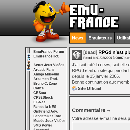
News
Emulateurs
Utilita
EmuFrance Forum
[dead]
RPGd n’est pl
EmuFrance IRC
Posté le
01/02/2006
à
09:07
par
===================
J’ai soit raté la news, soit el
Actus Jeux Vidéos
Arcade Fans
RPGd était un site qui pendant 
Amiga Museum
depuis le 15 janvier 2006.
Arkames Trad.
Bonne continuation aux memb
Bruno C. Zone
Site Officiel
Calice
CBSata
CPS2Shock
EF-Nes
Fan de la NES
Commentaire ¬
GirlFriend Adv.
Landstalker Trad.
Votre adresse e-mail ne sera p
Musée Jeux Vidéos
SMS Power