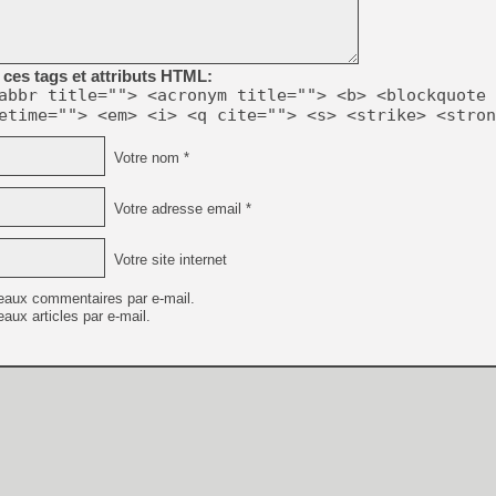
[GK] Beast of Reincarnation
[GK] Ubisoft : fin de parti
[GK] Mémoire cash - Metroid
[GK] Dan Houser (GTA) défe
ces tags et attributs HTML:
[GK] Comment EA Sports FC
[GK] Crimson Moon : un Dark
abbr title=""> <acronym title=""> <b> <blockquote 
[GK] Isle of Reveries : le j
etime=""> <em> <i> <q cite=""> <s> <strike> <stron
[GK] Moonlighter 2 : The En
[GK] Capcom relance Monste
Votre nom *
Votre adresse email *
[Mo5] Deux inédits du Virtu
[GK] Le beat'em up The Walk
Votre site internet
[GK] Endless Legend 2 : enf
eaux commentaires par e-mail.
aux articles par e-mail.
[LS] [PS5] Premiers signes 