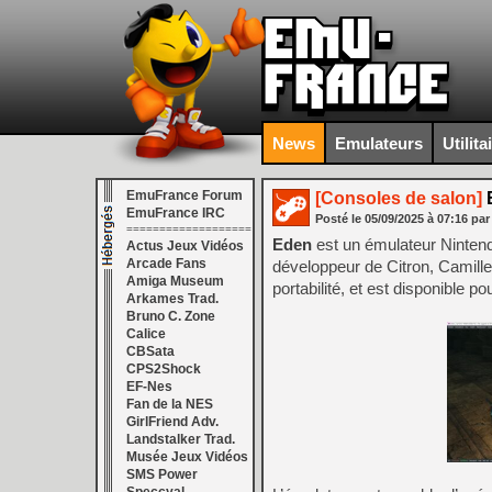
News
Emulateurs
Utilita
EmuFrance Forum
[Consoles de salon]
E
EmuFrance IRC
Posté le
05/09/2025
à
07:16
par
===================
Eden
est un émulateur Nintend
Actus Jeux Vidéos
Arcade Fans
développeur de Citron, Camille
Amiga Museum
portabilité, et est disponible 
Arkames Trad.
Bruno C. Zone
Calice
CBSata
CPS2Shock
EF-Nes
Fan de la NES
GirlFriend Adv.
Landstalker Trad.
Musée Jeux Vidéos
SMS Power