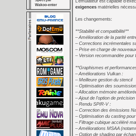
Speccyal
L’émulateur est capable d’exéc
Wakoo-enter
exigences
matérielles nécessa
Les changements:
**Stabilité et compatibilité**
– Amélioration de la parité e
– Corrections incrémentales s
– Prise en charge de nouveaux
– Version recommandée pour to
**Graphismes et performance
– Améliorations Vulkan :
– Meilleure gestion du stencil
– Optimisation des soumissi
– Allocation mémoire amélioré
– Ajout de l’option de précis
– Rendu SPIR-V :
– Correction des émissions N
– Optimisation du casting pour
– Filtrage cubique accéléré ma
– Améliorations MSAA (notamme
– Option de shading par échan