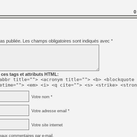
0
as publiée.
Les champs obligatoires sont indiqués avec
*
ces tags et attributs HTML:
abbr title=""> <acronym title=""> <b> <blockquote 
etime=""> <em> <i> <q cite=""> <s> <strike> <stron
Votre nom *
Votre adresse email *
Votre site internet
eaux commentaires par e-mail.