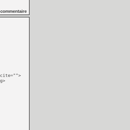
commentaire
cite="">
g>