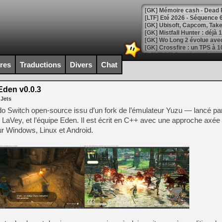
[LTF] Eté 2026 - Séquence 
[GK] Mistfall Hunter : déjà 
[GK] Wo Long 2 évolue avec
[GK] Crossfire : un TPS à 100
[LS] [PS5] Premiers signes 
ires
Traductions
Divers
Chat
den v0.0.3
 Jets
[Mo5] DOOM arrive en cart
o Switch open-source issu d’un fork de l’émulateur Yuzu — lancé par
[GK] Bethesda fête les 30 
 LaVey, et l’équipe Eden. Il est écrit en C++ avec une approche axée 
[GK] Roblox : l'action en B
pour Windows, Linux et Android.
[GK] Agenda - GeForce NOW
[GK] Devolver Digital en a 
[LS] [PS5] ps5-y2jb-autolo
[GK] Pourquoi Marvel Tokon 
[GK] Test : Restory : Chill
[GK] GTA 6 : Rockstar Games
[GK] Hot Wheels Infinite Rus
[GK] Mémoire cash - Secret 