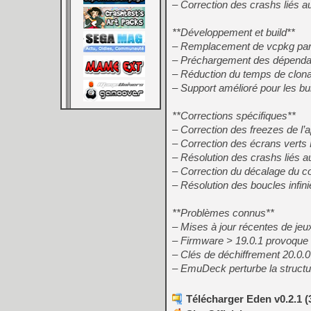
– Correction des crashs liés au 
**Développement et build**
– Remplacement de vcpkg p
– Préchargement des dépendan
– Réduction du temps de clona
– Support amélioré pour les b
**Corrections spécifiques**
– Correction des freezes de l
– Correction des écrans verts
– Résolution des crashs liés a
– Correction du décalage du c
– Résolution des boucles infin
**Problèmes connus**
– Mises à jour récentes de je
– Firmware > 19.0.1 provoqu
– Clés de déchiffrement 20.0.
– EmuDeck perturbe la struct
Télécharger Eden v0.2.1 (