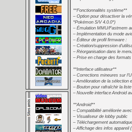
**Fonctionnalités système**
– Option pour désactiver la vé
*Pokémon S/V 4.0.0*)
– Émulation MMU/Fastmem ac
– Implémentation du mode avio
– Éditeur de profil firmware :
– Création/suppression d’utilis
– Réorganisation dans le m
– Prise en charge des forma
**Interface utilisateur**
– Corrections mineures sur l’U
– Amélioration de la sélection e
– Bouton pour rafraîchir la list
– Nouvelle interface Android 
**Android**
– Compatibilité améliorée avec
– Visualiseur de lobby public
– Téléchargement automatiqu
– Affichage des infos appareil