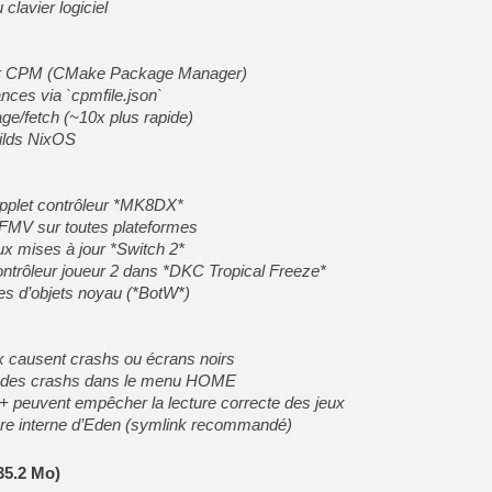
clavier logiciel
ar CPM (CMake Package Manager)
ces via `cpmfile.json`
ge/fetch (~10x plus rapide)
uilds NixOS
’applet contrôleur *MK8DX*
 FMV sur toutes plateformes
ux mises à jour *Switch 2*
ontrôleur joueur 2 dans *DKC Tropical Freeze*
ies d’objets noyau (*BotW*)
ux causent crashs ou écrans noirs
e des crashs dans le menu HOME
0+ peuvent empêcher la lecture correcte des jeux
ure interne d’Eden (symlink recommandé)
35.2 Mo)