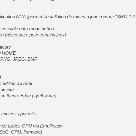
rification NCA (permet l’installation de mises à jour comme *SMO 1.4.
cessible hors mode debug
n (nécessaire pour certains jeux)
ateurs
enu HOME
ts PNG, JPEG, BMP
I
t édition d’avatar
e de jeux
avec thème Eden (synthwave)
 anciens appareils
e de pilotes GPU via EmuReady
 (SoC, GPU, firmware)