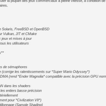
uter la plupart des jeux commerciaux à pleine vitesse, à condition d
[GK] Résultats Nintendo : 
ires.
[GK] Déjà des dégraissage
[Mo5] Brickboy cherche à r
[GK] Minecraft et ses « Gra
[GK] Beast of Reincarnation
ntre Solaris, FreeBSD et OpenBSD
[GK] Ubisoft : fin de parti
ur Vulkan, JIT et CMake
[GK] Mémoire cash - Metroid
[GK] Dan Houser (GTA) défe
 jeux et mises à jour
[GK] Comment EA Sports FC
us les utilisateurs
[GK] Crimson Moon : un Dark
[GK] Isle of Reveries : le j
[GK] Moonlighter 2 : The En
s**
[GK] Capcom relance Monste
ons de sémaphores
e (corrige les ralentissements sur *Super Mario Odyssey*)
[GK] Guillermo del Toro ado
ion DMA (rend *Ender Magnolia* compatible avec la précision GPU nor
aN dans les shaders
 les entiers basse précision
tériellement
nt pour *Civilization VII*)
tillonnage (Sample Shading)