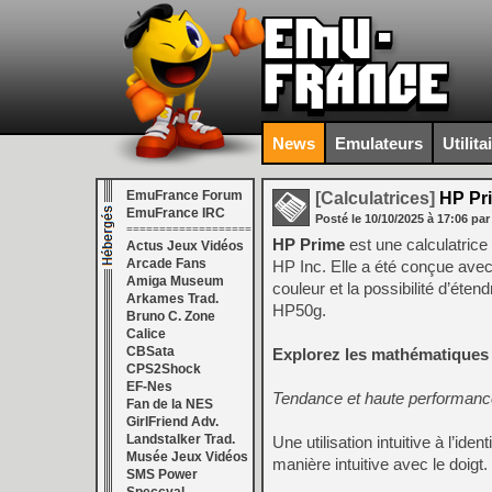
News
Emulateurs
Utilita
EmuFrance Forum
[Calculatrices]
HP Pri
EmuFrance IRC
Posté le
10/10/2025
à
17:06
par
===================
HP Prime
est une calculatrice
Actus Jeux Vidéos
Arcade Fans
HP Inc. Elle a été conçue avec 
Amiga Museum
couleur et la possibilité d’éten
Arkames Trad.
HP50g.
Bruno C. Zone
Calice
CBSata
Explorez les mathématiques à
CPS2Shock
EF-Nes
Tendance et haute performanc
Fan de la NES
GirlFriend Adv.
Landstalker Trad.
Une utilisation intuitive à l’i
Musée Jeux Vidéos
manière intuitive avec le doig
SMS Power