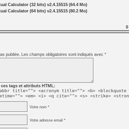
al Calculator (32 bits) v2.4.15515 (64.4 Mo)
al Calculator (64 bits) v2.4.15515 (80.2 Mo)
0
as publiée.
Les champs obligatoires sont indiqués avec
*
ces tags et attributs HTML:
abbr title=""> <acronym title=""> <b> <blockquote 
etime=""> <em> <i> <q cite=""> <s> <strike> <stron
Votre nom *
Votre adresse email *