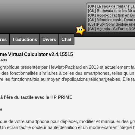
[GK] Bethesda fête les 30 
[GK] Roblox : l'action en B
[GK] Agenda - GeForce NOW
[GK] Devolver Digital en a 
ires
Traductions
Divers
Chat
[LS] [PS5] ps5-y2jb-autolo
me Virtual Calculator v2.4.15515
[GK] Pourquoi Marvel Tokon 
 Jets
[GK] Test : Restory : Chill
[GK] GTA 6 : Rockstar Games
 graphique présentée par Hewlett-Packard en 2013 et actuellement fa
[GK] Hot Wheels Infinite Rus
des fonctionnalités similaires à celles des smartphones, telles qu’un 
[GK] Mémoire cash - Secret 
dre les fonctionnalités au moyen d’applications téléchargeables. Elle fai
[GK] Résultats Nintendo : 
[GK] Déjà des dégraissage
 l’ère du tactile avec la HP PRIME
[GK] Minecraft et ses « Gra
[GK] Beast of Reincarnation
e
[GK] Ubisoft : fin de parti
[GK] Mémoire cash - Metroid
[GK] Dan Houser (GTA) défe
dentique de votre smartphone pour déplacer, modifier et manipuler des g
[GK] Comment EA Sports FC
t. Un écran tactile couleur haute définition et un mode examen intégré
[GK] Crimson Moon : un Dark
[GK] Isle of Reveries : le j