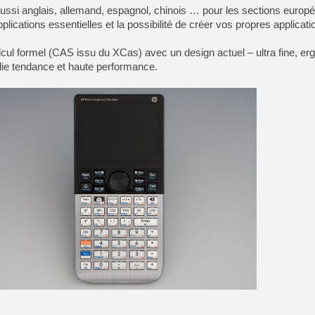
[GK] Moonlighter 2 : The En
ssi anglais, allemand, espagnol, chinois … pour les sections europ
[GK] Capcom relance Monste
plications essentielles et la possibilité de créer vos propres applicati
lcul formel (CAS issu du XCas) avec un design actuel – ultra fine, e
llie tendance et haute performance.
[GK] Le beat'em up The Walk
[GK] Endless Legend 2 : enf
[LS] [PS5] Le WebKit Userl
[GK] Oubliez Crazy Taxi, S
[LS] [Switch] NSZ 5.0.0 es