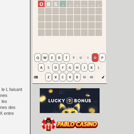
le L faisant
ines
 les
aines des
X entre