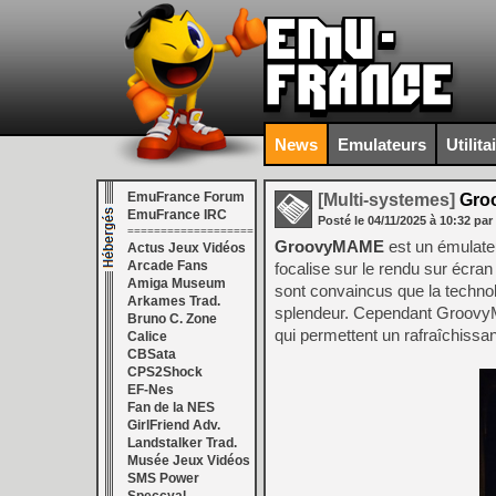
News
Emulateurs
Utilita
EmuFrance Forum
[Multi-systemes]
Groo
EmuFrance IRC
Posté le
04/11/2025
à
10:32
par
===================
GroovyMAME
est un émulate
Actus Jeux Vidéos
Arcade Fans
focalise sur le rendu sur écra
Amiga Museum
sont convaincus que la technolo
Arkames Trad.
splendeur. Cependant GroovyM
Bruno C. Zone
qui permettent un rafraîchissa
Calice
CBSata
CPS2Shock
EF-Nes
Fan de la NES
GirlFriend Adv.
Landstalker Trad.
Musée Jeux Vidéos
SMS Power