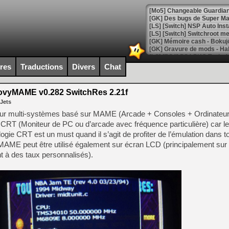
[Mo5] Changeable Guardian 
[GK] Des bugs de Super Mar
[LS] [Switch] NSP Auto Inst
ires
Traductions
Divers
Chat
[GK] La saga horrifique Am
vyMAME v0.282 SwitchRes 2.21f
 Jets
[GK] Le portage de Super M
ur multi-systèmes basé sur MAME (Arcade + Consoles + Ordinateurs
[Mo5] Le jeu de course fut
n CRT (Moniteur de PC ou d’arcade avec fréquence particulière) car l
[GK] Guillermo del Toro ado
gie CRT est un must quand il s’agit de profiter de l’émulation dans t
[LTF] Eté 2026 - Séquence 
AME peut être utilisé également sur écran LCD (principalement sur
nt à des taux personnalisés).
[GK] Mistfall Hunter : déjà 
[GK] Wo Long 2 évolue avec
[GK] Crossfire : un TPS à 100
[LS] [PS5] Premiers signes 