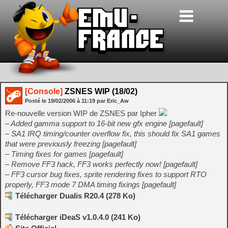
[Console]
ZSNES WIP (18/02)
Posté le
19/02/2006
à
11:19
par Eric_Aw
Re-nouvelle version WIP de ZSNES par Ipher
– Added gamma support to 16-bit new gfx engine [pagefault]
– SA1 IRQ timing/counter overflow fix, this should fix SA1 games
that were previously freezing [pagefault]
– Timing fixes for games [pagefault]
– Remove FF3 hack, FF3 works perfectly now! [pagefault]
– FF3 cursor bug fixes, sprite rendering fixes to support RTO
properly, FF3 mode 7 DMA timing fixings [pagefault]
Télécharger Dualis R20.4 (278 Ko)
Télécharger iDeaS v1.0.4.0 (241 Ko)