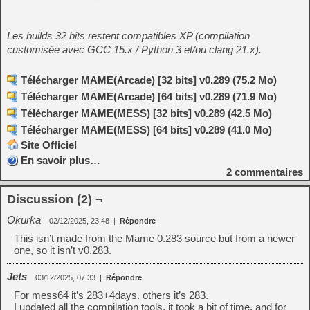
Les builds 32 bits restent compatibles XP (compilation
customisée avec GCC 15.x / Python 3 et/ou clang 21.x).
Télécharger MAME(Arcade) [32 bits] v0.289 (75.2 Mo)
Télécharger MAME(Arcade) [64 bits] v0.289 (71.9 Mo)
Télécharger MAME(MESS) [32 bits] v0.289 (42.5 Mo)
Télécharger MAME(MESS) [64 bits] v0.289 (41.0 Mo)
Site Officiel
En savoir plus…
2
commentaires
Discussion (2) ¬
Okurka
02/12/2025, 23:48
|
Répondre
This isn’t made from the Mame 0.283 source but from a newer
one, so it isn’t v0.283.
Jets
03/12/2025, 07:33
|
Répondre
For mess64 it’s 283+4days. others it’s 283.
I updated all the compilation tools, it took a bit of time, and for