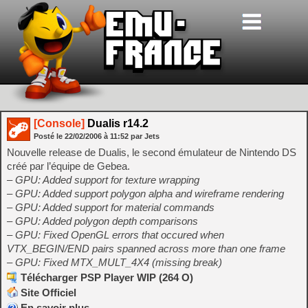
[Console]
Dualis r14.2
Posté le
22/02/2006
à
11:52
par Jets
Nouvelle release de Dualis, le second émulateur de Nintendo DS
créé par l’équipe de Gebea.
– GPU: Added support for texture wrapping
– GPU: Added support polygon alpha and wireframe rendering
– GPU: Added support for material commands
– GPU: Added polygon depth comparisons
– GPU: Fixed OpenGL errors that occured when
VTX_BEGIN/END pairs spanned across more than one frame
– GPU: Fixed MTX_MULT_4X4 (missing break)
Télécharger PSP Player WIP (264 O)
Site Officiel
En savoir plus…