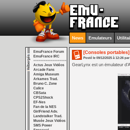
News
Emulateurs
Utilita
EmuFrance Forum
[Consoles portables]
EmuFrance IRC
Posté le
09/12/2025
à
12:26
par
===================
GearLynx est un émulateur d’A
Actus Jeux Vidéos
Arcade Fans
Amiga Museum
Arkames Trad.
Bruno C. Zone
Calice
CBSata
CPS2Shock
EF-Nes
Fan de la NES
GirlFriend Adv.
Landstalker Trad.
Musée Jeux Vidéos
SMS Power