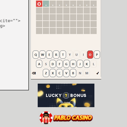
cite="">
g>